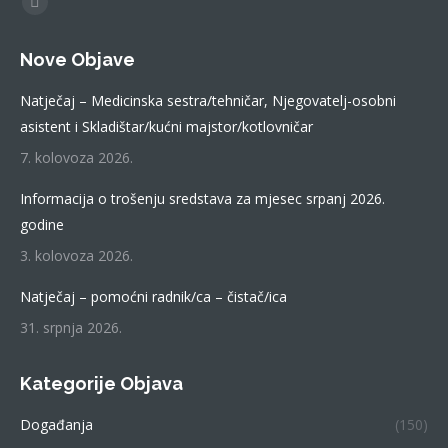
Facebook
page
Nove Objave
opens
in
Natječaj – Medicinska sestra/tehničar, Njegovatelj-osobni
new
asistent i Skladištar/kućni majstor/kotlovničar
window
7. kolovoza 2026.
Informacija o trošenju sredstava za mjesec srpanj 2026.
godine
3. kolovoza 2026.
Natječaj – pomoćni radnik/ca – čistač/ica
31. srpnja 2026.
Kategorije Objava
Događanja
(150)