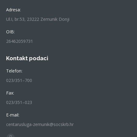
Adresa:
Ul.I, br.53, 23222 Zemunik Donji
OIB:
26462059731
Kontakt podaci
Telefon:
023/351–700
Fax:
023/351–023
E-mail:
centarusluga-zemunik@socskrb.hr
Find us on: