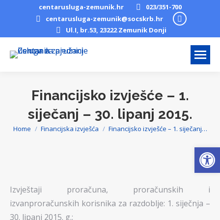
centarusluga-zemunik.hr
023/351-700
Facebook
centarusluga-zemunik@socskrb.hr
Ul.I, br.53, 23222 Zemunik Donji
page
opens
in
new
window
Financijsko izvješće – 1.
siječanj – 30. lipanj 2015.
Home
Financijska izvješća
Financijsko izvješće – 1. siječanj…
You are here:
Open
Izvještaji proračuna, proračunskih i
izvanproračunskih korisnika za razdoblje: 1. siječnja –
30. lipanj 2015. g.: