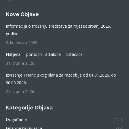
Facebook
page
Nove Objave
opens
in
Informacija o trošenju sredstava za mjesec srpanj 2026.
new
godine
window
3. kolovoza 2026.
Natječaj – pomoćni radnik/ca – čistač/ica
31. srpnja 2026.
Izvršenje Financijskog plana za razdoblje od 01.01.2026. do
30.06.2026.
27. srpnja 2026.
Kategorije Objava
Događanja
(150)
Financijska izvješća
(19)