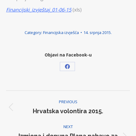
Financijski_izvještaj_01-06-15
(xls)
Category:
Financijska izvješća
14. srpnja 2015.
Objavi na Facebook-u
Share
on
Facebook
Post
PREVIOUS
navigation
Hrvatska volontira 2015.
Previous
post:
NEXT