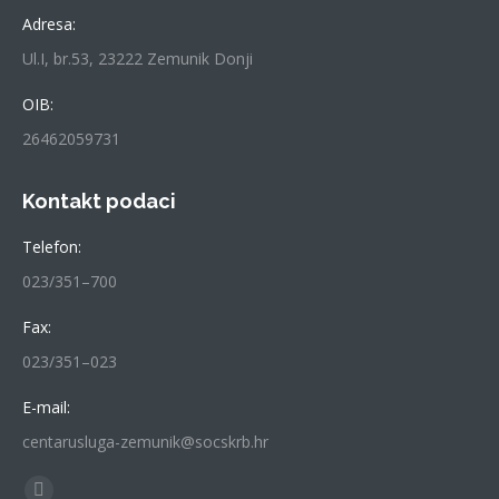
Adresa:
Ul.I, br.53, 23222 Zemunik Donji
OIB:
26462059731
Kontakt podaci
Telefon:
023/351–700
Fax:
023/351–023
E-mail:
centarusluga-zemunik@socskrb.hr
Find us on: