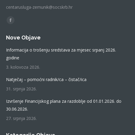
centarusluga-zemunik@socskrb.hr
Find us on:
Facebook
page
Nove Objave
opens
in
Informacija o trošenju sredstava za mjesec srpanj 2026.
new
godine
window
3. kolovoza 2026.
Natječaj – pomoćni radnik/ca – čistač/ica
31. srpnja 2026.
Izvršenje Financijskog plana za razdoblje od 01.01.2026. do
30.06.2026.
27. srpnja 2026.