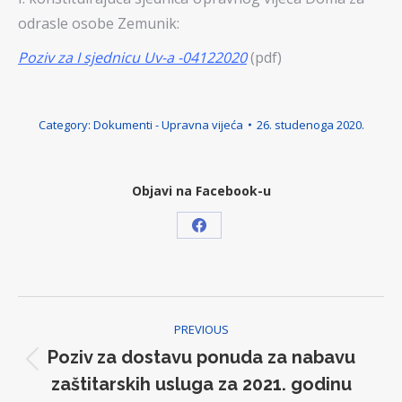
odrasle osobe Zemunik:
Poziv za I sjednicu Uv-a -04122020
(pdf)
Category:
Dokumenti - Upravna vijeća
26. studenoga 2020.
Objavi na Facebook-u
Share
on
Facebook
Post
PREVIOUS
navigation
Poziv za dostavu ponuda za nabavu
Previous
zaštitarskih usluga za 2021. godinu
post: