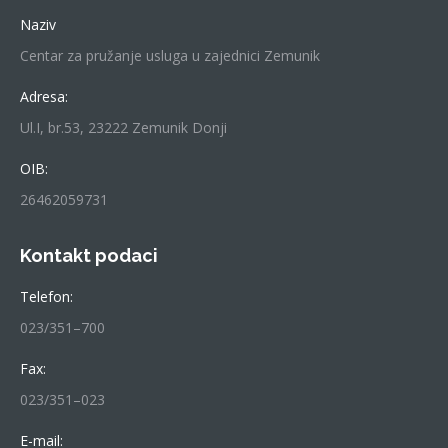
Naziv
Centar za pružanje usluga u zajednici Zemunik
Adresa:
Ul.I, br.53, 23222 Zemunik Donji
OIB:
26462059731
Kontakt podaci
Telefon:
023/351–700
Fax:
023/351–023
E-mail: