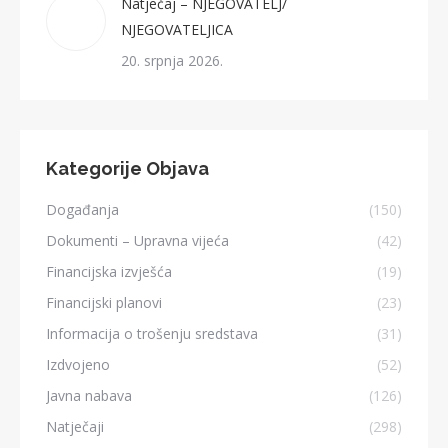
Natječaj – NJEGOVATELJ/
NJEGOVATELJICA
20. srpnja 2026.
Kategorije Objava
Događanja
(150)
Dokumenti – Upravna vijeća
(42)
Financijska izvješća
(19)
Financijski planovi
(23)
Informacija o trošenju sredstava
(31)
Izdvojeno
(52)
Javna nabava
(126)
Natječaji
(298)