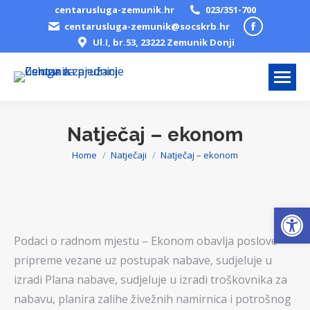
centarusluga-zemunik.hr
023/351-700
Facebook
centarusluga-zemunik@socskrb.hr
Ul.I, br.53, 23222 Zemunik Donji
page
opens
in
new
window
Natječaj – ekonom
Home
Natječaji
Natječaj – ekonom
You are here:
Open
Podaci o radnom mjestu – Ekonom obavlja poslove
pripreme vezane uz postupak nabave, sudjeluje u
izradi Plana nabave, sudjeluje u izradi troškovnika za
nabavu, planira zalihe živežnih namirnica i potrošnog