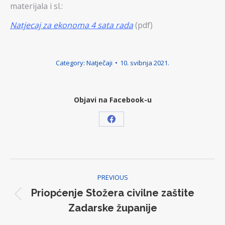
materijala i sl.:
Natjecaj za ekonoma 4 sata rada
(pdf)
Category:
Natječaji
10. svibnja 2021.
Objavi na Facebook-u
Share
on
Facebook
Post
PREVIOUS
navigation
Priopćenje Stožera civilne zaštite
Previous
Zadarske županije
post: