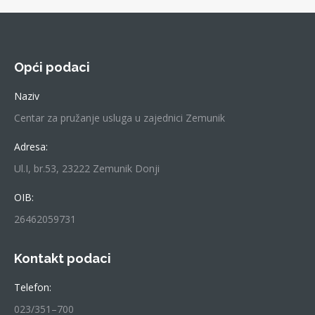
Opći podaci
Naziv
Centar za pružanje usluga u zajednici Zemunik
Adresa:
Ul.I, br.53, 23222 Zemunik Donji
OIB:
26462059731
Kontakt podaci
Telefon:
023/351–700