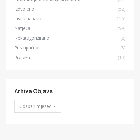
Izdvojeno
(52)
Javna nabava
(126)
Natječaji
(299)
Nekategorizirano
(2)
Pristupačnost
(3)
Projekti
(10)
Arhiva Objava
Arhiva
Objava