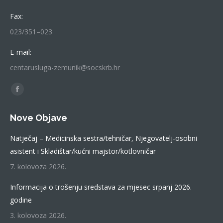
Fax:
023/351–023
E-mail:
centarusluga-zemunik@socskrb.hr
Find us on:
Facebook
page
Nove Objave
opens
in
Natječaj – Medicinska sestra/tehničar, Njegovatelj-osobni
new
asistent i Skladištar/kućni majstor/kotlovničar
window
7. kolovoza 2026.
Informacija o trošenju sredstava za mjesec srpanj 2026.
godine
3. kolovoza 2026.