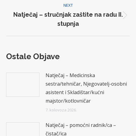
NEXT
Natječaj – stručnjak zaštite na radu II.
Next
stupnja
post:
Ostale Objave
Natječaj – Medicinska
sestra/tehničar, Njegovatelj-osobni
asistent i Skladištar/kućni
majstor/kotlovničar
7. kolovoza 2026.
Natječaj – pomoćni radnik/ca –
čistač/ica