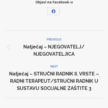
Objavi na Facebook-u
Share
on
Facebook
Post
PREVIOUS
navigation
Natječaj – NJEGOVATELJ/
Previous
NJEGOVATELJICA
post:
NEXT
Natječaj – STRUČNI RADNIK II. VRSTE –
RADNI TERAPEUT/STRUČNI RADNIK U
Next
post:
SUSTAVU SOCIJALNE ZAŠTITE 3