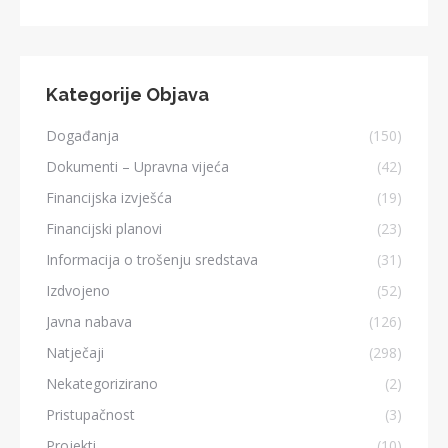
Kategorije Objava
Događanja
(150)
Dokumenti – Upravna vijeća
(42)
Financijska izvješća
(19)
Financijski planovi
(23)
Informacija o trošenju sredstava
(31)
Izdvojeno
(52)
Javna nabava
(126)
Natječaji
(298)
Nekategorizirano
(2)
Pristupačnost
(3)
Projekti
(10)