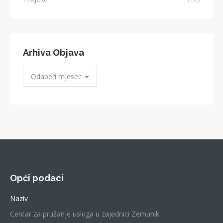
Arhiva Objava
Arhiva
Objava
Opći podaci
Naziv
Centar za pružanje usluga u zajednici Zemunik