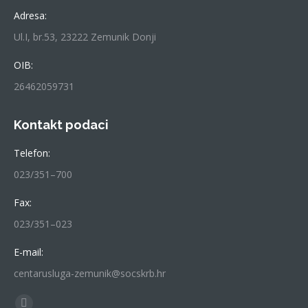
Adresa:
Ul.I, br.53, 23222 Zemunik Donji
OIB:
26462059731
Kontakt podaci
Telefon:
023/351–700
Fax:
023/351–023
E-mail:
centarusluga-zemunik@socskrb.hr
Find us on: