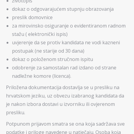
životopis
dokaz o odgovarajućem stupnju obrazovanja
preslik domovnice
za mirovinsko osiguranje o evidentiranom radnom
stažu ( elektronički ispis)
uvjerenje da se protiv kandidata ne vodi kazneni
postupak (ne starije od 30 dana)
dokaz o položenom stručnom ispitu
odobrenje za samostalan rad izdano od strane
nadležne komore (licenca).
Priložena dokumentacija dostavlja se u presliku na
hrvatskom jeziku, uz obvezu izabranog kandidata da
je nakon izbora dostavi u izvorniku ili ovjerenom
presliku.
Potpunom prijavom smatra se ona koja sadržava sve
podatke i priloge navedene u natječaju. Osoba koja