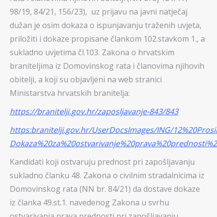
98/19, 84/21, 156/23), uz prijavu na javni natječaj
dužan je osim dokaza o ispunjavanju traženih uvjeta,
priložiti i dokaze propisane člankom 102.stavkom 1., a
sukladno uvjetima čl.103. Zakona o hrvatskim
braniteljima iz Domovinskog rata i članovima njihovih
obitelji, a koji su objavljeni na web stranici
Ministarstva hrvatskih branitelja:
https://branitelji.gov.hr/zaposljavanje-843/843
https:branitelji.gov.hr/UserDocsImages/ING/12%20Prosi
Dokaza%20za%20ostvarivanje%20prava%20prednosti%20
Kandidati koji ostvaruju prednost pri zapošljavanju
sukladno članku 48. Zakona o civilnim stradalnicima iz
Domovinskog rata (NN br. 84/21) da dostave dokaze
iz članka 49.st.1. navedenog Zakona u svrhu
ostvarivanja prava prednosti pri zapošljavanju.