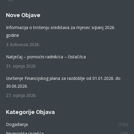
Facebook
page
Nove Objave
opens
in
Informacija o trošenju sredstava za mjesec srpanj 2026.
new
godine
window
3. kolovoza 2026.
Natječaj – pomoćni radnik/ca – čistač/ica
31. srpnja 2026.
Izvršenje Financijskog plana za razdoblje od 01.01.2026. do
30.06.2026.
27. srpnja 2026.
Kategorije Objava
Događanja
(150)
Financijska izvješća
(19)