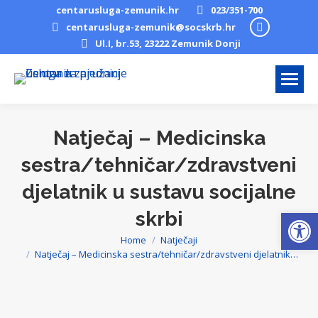
centarusluga-zemunik.hr
023/351-700
Facebook
centarusluga-zemunik@socskrb.hr
Ul.I, br.53, 23222 Zemunik Donji
page
opens
in
new
window
Natječaj – Medicinska
sestra/tehničar/zdravstveni
djelatnik u sustavu socijalne
Open
skrbi
Home
Natječaji
You are here:
Natječaj – Medicinska sestra/tehničar/zdravstveni djelatnik…