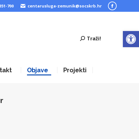
351-700
centarusluga-zemunik@socskrb.hr
Facebook
page
opens
Open
in
Traži!
new
window
takt
Objave
Projekti
r