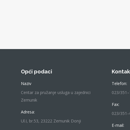
Opći podaci
Kontak
Naziv
Telefon:
Centar za pružanje usluga u zajednici
023/351–
Zemunik
Fax:
Adresa:
023/351–
Ul.I, br.53, 23222 Zemunik Donji
E-mail: