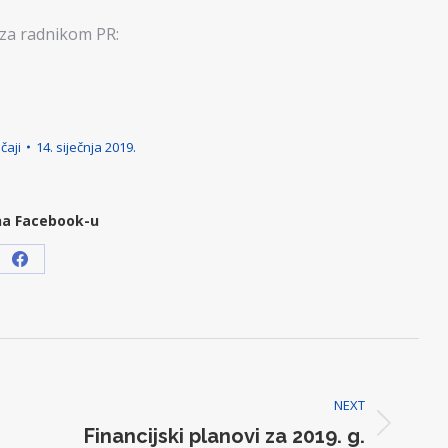
za radnikom PR:
čaji
14. siječnja 2019.
na Facebook-u
Share
on
Facebook
NEXT
Next
Financijski planovi za 2019. g.