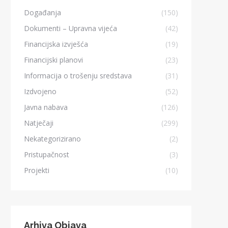
Događanja
(150)
Dokumenti – Upravna vijeća
(42)
Financijska izvješća
(19)
Financijski planovi
(23)
Informacija o trošenju sredstava
(31)
Izdvojeno
(52)
Javna nabava
(126)
Natječaji
(299)
Nekategorizirano
(2)
Pristupačnost
(3)
Projekti
(10)
Arhiva Objava