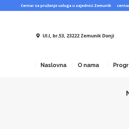
Centar za pružanje usluga u zajednici Zemunik
centa
Ul.I, br.53, 23222 Zemunik Donji
Naslovna
O nama
Progr