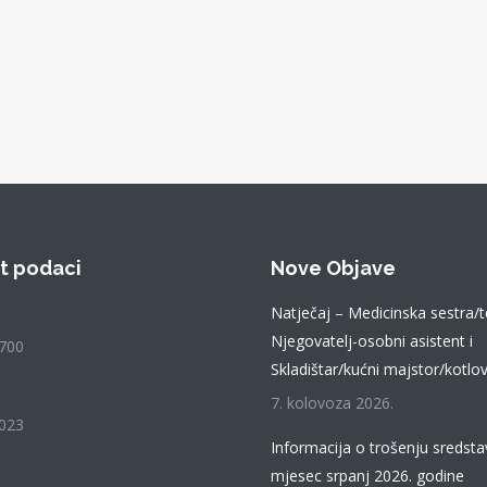
t podaci
Nove Objave
Natječaj – Medicinska sestra/t
Njegovatelj-osobni asistent i
700
Skladištar/kućni majstor/kotlov
7. kolovoza 2026.
023
Informacija o trošenju sredsta
mjesec srpanj 2026. godine