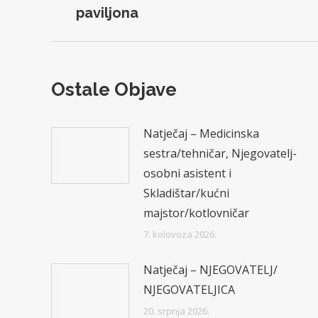
post:
paviljona
Ostale Objave
Natječaj – Medicinska
sestra/tehničar, Njegovatelj-
osobni asistent i
Skladištar/kućni
majstor/kotlovničar
7. kolovoza 2026.
Natječaj – NJEGOVATELJ/
NJEGOVATELJICA
20. srpnja 2026.