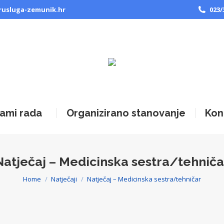
rusluga-zemunik.hr
023/
ami rada
Organizirano stanovanje
Kon
Natječaj – Medicinska sestra/tehniča
Home
Natječaji
Natječaj – Medicinska sestra/tehničar
You are here: