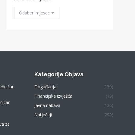
Arhiva
Objava
Kategorije Objava
ehničar,
Događanja
(150)
Financijska izvješća
(19)
ničar
Javna nabava
(126)
Natječaji
(299)
va za