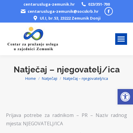
centarusluga-zemunik.hr
023/351-700
Facebook
centarusluga-zemunik@socskrb.hr
Ul.I, br.53, 23222 Zemunik Donji
page
opens
in
new
window
Natječaj – njegovatelj/ica
Home
Natječaji
Natječaj – njegovatelj/ica
You are here:
Open
Prijava potrebe za radnikom – PR – Naziv radnog
mjesta: NJEGOVATELJ/ICA