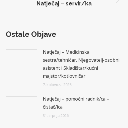
Natječaj – servir/ka
Next
post:
Ostale Objave
Natječaj – Medicinska
sestra/tehničar, Njegovatelj-osobni
asistent i Skladištar/kućni
majstor/kotlovničar
7. kolovoza 2026.
Natječaj – pomoćni radnik/ca –
čistač/ica
31. srpnja 2026.