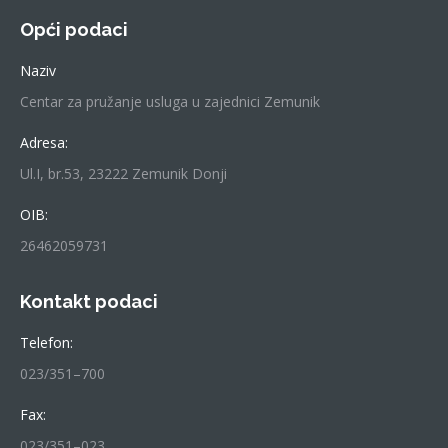
Opći podaci
Naziv
Centar za pružanje usluga u zajednici Zemunik
Adresa:
Ul.I, br.53, 23222 Zemunik Donji
OIB:
26462059731
Kontakt podaci
Telefon:
023/351–700
Fax:
023/351–023