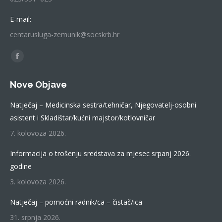
E-mail:
centarusluga-zemunik@socskrb.hr
Find us on:
Facebook
page
Nove Objave
opens
in
Natječaj – Medicinska sestra/tehničar, Njegovatelj-osobni
new
asistent i Skladištar/kućni majstor/kotlovničar
window
7. kolovoza 2026.
Informacija o trošenju sredstava za mjesec srpanj 2026.
godine
3. kolovoza 2026.
Natječaj – pomoćni radnik/ca – čistač/ica
31. srpnja 2026.