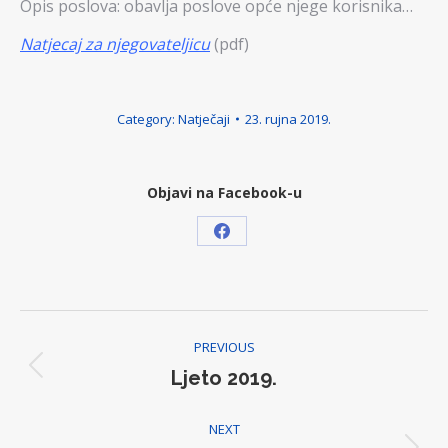
Opis poslova: obavlja poslove opće njege korisnika…
Natjecaj za njegovateljicu
(pdf)
Category:
Natječaji
23. rujna 2019.
Objavi na Facebook-u
Share
on
Facebook
Post
PREVIOUS
navigation
Ljeto 2019.
Previous
post:
NEXT