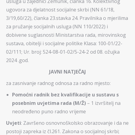
usluga u zajednici Zemunik, članka 16. Kolektivnog
ugovora za djelatnost socijalne skrbi (NN 61/18,
3/19,60/22), članka 23.stavka 24. Pravilnika o mjerilima
za pružanje socijalnih usluga (NN 110/2022) i
dobivene suglasnosti Ministarstva rada, mirovinskog
sustava, obitelji i socijalne politike Klasa: 100-01/22-
02/111; Ur. broj: 524-08-01-02/5-24-2 od 08. ožujka
2024 .god.
JAVNI NATJEČAJ
za zasnivanje radnog odnosa za radno mjesto:
Pomoćni radnik bez kvalifikacije u sustavu s
posebnim uvjetima rada (M/Ž)
– 1 izvršitelj na
neodređeno puno radno vrijeme
Uvjeti
: Završeno osnovnoškolsko obrazovanje i da ne
postoji zapreka iz čl.261. Zakona o socijalnoj skrbi;