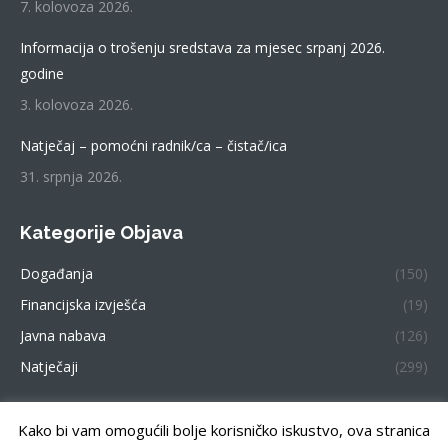
7. kolovoza 2026.
Informacija o trošenju sredstava za mjesec srpanj 2026.
godine
3. kolovoza 2026.
Natječaj – pomoćni radnik/ca – čistač/ica
31. srpnja 2026.
Kategorije Objava
Događanja
(150)
Financijska izvješća
(19)
Javna nabava
(126)
Natječaji
(299)
Kako bi vam omogućili bolje korisničko iskustvo, ova stranica