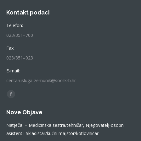
Kontakt podaci
Telefon:
023/351–700
Fax:
023/351–023
E-mail:
centarusluga-zemunik@socskrb.hr
Find us on:
Facebook
page
Nove Objave
opens
in
Natječaj – Medicinska sestra/tehničar, Njegovatelj-osobni
new
asistent i Skladištar/kućni majstor/kotlovničar
window