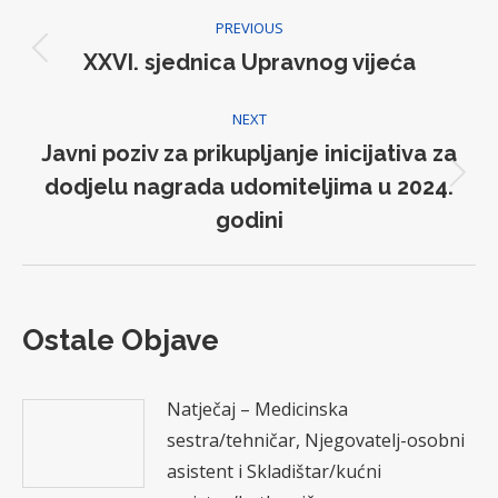
Post
PREVIOUS
navigation
XXVI. sjednica Upravnog vijeća
Previous
post:
NEXT
Javni poziv za prikupljanje inicijativa za
dodjelu nagrada udomiteljima u 2024.
Next
post:
godini
Ostale Objave
Natječaj – Medicinska
sestra/tehničar, Njegovatelj-osobni
asistent i Skladištar/kućni