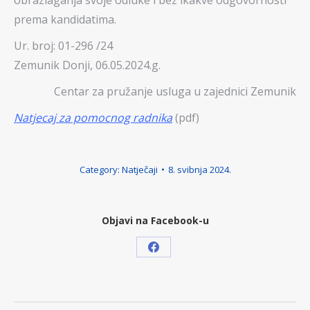
obrazlaganja svoje odluke i bez ikakve odgovornosti
prema kandidatima.
Ur. broj: 01-296 /24
Zemunik Donji, 06.05.2024.g.
Centar za pružanje usluga u zajednici Zemunik
Natjecaj za pomocnog radnika
(pdf)
Category:
Natječaji
8. svibnja 2024.
Objavi na Facebook-u
Share
on
Facebook