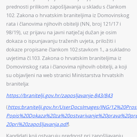
prednosti prilikom zapošljavanja u skladu s člankom
102. Zakona o hrvatskim braniteljima iz Domovinskog
rata i članovima njihovih obitelji (NN, broj 121/17 i
98/19), uz prijavu na javni natječaj dužan je osim
dokaza o ispunjavanju traženih uvjeta, priložiti i
dokaze propisane člankom 102.stavkom 1., a sukladno
uvjetima čl.103. Zakona o hrvatskim braniteljima iz
Domovinskog rata i članovima njihovih obitelji, a koji
su objavljeni na web stranici Ministarstva hrvatskih
branitelja:
https://branitelji.gov.hr/zaposljavanje-843/843
(
https:branitelji.gov.hr/UserDocsImages/ING/12%20Prosi
Popis%20Dokaza%20za%20ostvarivanje%20prava%20pr
20pri%20zapošljavanja.pdf
).
Kandidati koji ostvaruju prednost pri zapošljavanju