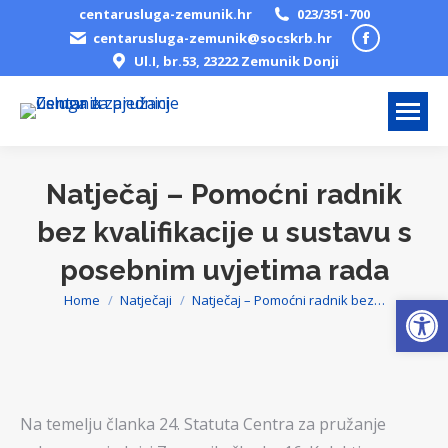
centarusluga-zemunik.hr
023/351-700
Facebook
centarusluga-zemunik@socskrb.hr
Ul.I, br.53, 23222 Zemunik Donji
page
opens
in
new
window
Natječaj – Pomoćni radnik
bez kvalifikacije u sustavu s
posebnim uvjetima rada
Open
Home
Natječaji
Natječaj – Pomoćni radnik bez…
You are here:
Na temelju članka 24. Statuta Centra za pružanje