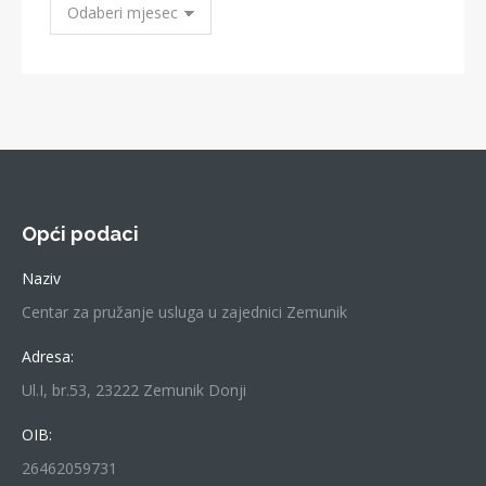
Arhiva
Objava
Opći podaci
Naziv
Centar za pružanje usluga u zajednici Zemunik
Adresa:
Ul.I, br.53, 23222 Zemunik Donji
OIB:
26462059731