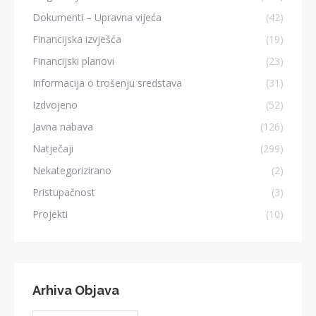
Dokumenti – Upravna vijeća
(42)
Financijska izvješća
(19)
Financijski planovi
(23)
Informacija o trošenju sredstava
(31)
Izdvojeno
(52)
Javna nabava
(126)
Natječaji
(299)
Nekategorizirano
(2)
Pristupačnost
(3)
Projekti
(10)
Arhiva Objava