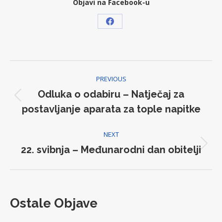
Objavi na Facebook-u
Share
on
Facebook
Post
PREVIOUS
navigation
Odluka o odabiru – Natječaj za
Previous
postavljanje aparata za tople napitke
post:
NEXT
22. svibnja – Međunarodni dan obitelji
Next
post:
Ostale Objave