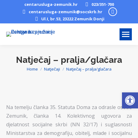
centarusluga-zemunik.hr
023/351-700
Facebook
centarusluga-zemunik@socskrb.hr
Ul.I, br.53, 23222 Zemunik Donji
page
opens
in
new
window
Natječaj – pralja/glačara
Home
Natječaji
Natječaj – pralja/glačara
You are here:
Open
Na temelju članka 35. Statuta Doma za odrasle osobe
Zemunik, članka 14. Kolektivnog ugovora za
djelatnost socijalne skrbi (NN 32/17) i suglasnosti
Ministarstva za demografiju, obitelj, mlade i socijalnu