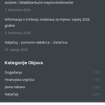
new
asistent i Skladištar/kućni majstor/kotlovničar
window
7. kolovoza 2026.
Informacija o trošenju sredstava za mjesec srpanj 2026.
godine
3. kolovoza 2026.
Natječaj – pomoćni radnik/ca – čistač/ica
31. srpnja 2026.
Kategorije Objava
Događanja
(150)
Financijska izvješća
(19)
Javna nabava
(126)
Natječaji
(299)