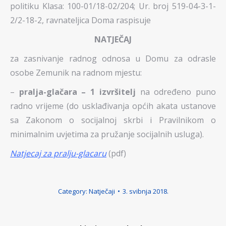
politiku Klasa: 100-01/18-02/204; Ur. broj 519-04-3-1-
2/2-18-2, ravnateljica Doma raspisuje
NATJEČAJ
za zasnivanje radnog odnosa u Domu za odrasle
osobe Zemunik na radnom mjestu:
–
pralja-glačara – 1 izvršitelj
na određeno puno
radno vrijeme (do usklađivanja općih akata ustanove
sa Zakonom o socijalnoj skrbi i Pravilnikom o
minimalnim uvjetima za pružanje socijalnih usluga).
Natjecaj za pralju-glacaru
(pdf)
Category:
Natječaji
3. svibnja 2018.