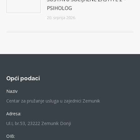
PSIHOLOG
20. srpnja 2026.
Opći podaci
Naziv
Centar za pružanje usluga u zajednici Zemunik
Adresa:
Ul.I, br.53, 23222 Zemunik Donji
OIB: