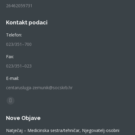
26462059731
Kontakt podaci
Telefon:
023/351–700
Fax:
023/351–023
E-mail:
centarusluga-zemunik@socskrb.hr
Find us on:
Facebook
page
Nove Objave
opens
in
Natječaj – Medicinska sestra/tehničar, Njegovatelj-osobni