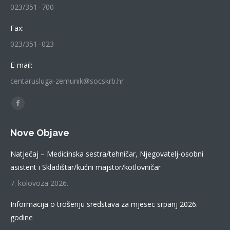
023/351–700
Fax:
023/351–023
E-mail:
centarusluga-zemunik@socskrb.hr
Find us on:
Facebook
page
Nove Objave
opens
in
Natječaj – Medicinska sestra/tehničar, Njegovatelj-osobni
new
asistent i Skladištar/kućni majstor/kotlovničar
window
7. kolovoza 2026.
Informacija o trošenju sredstava za mjesec srpanj 2026.
godine