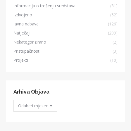
Informacija o trošenju sredstava
(31)
Izdvojeno
(52)
Javna nabava
(126)
Natječaji
(299)
Nekategorizirano
(2)
Pristupačnost
(3)
Projekti
(10)
Arhiva Objava
Arhiva
Objava