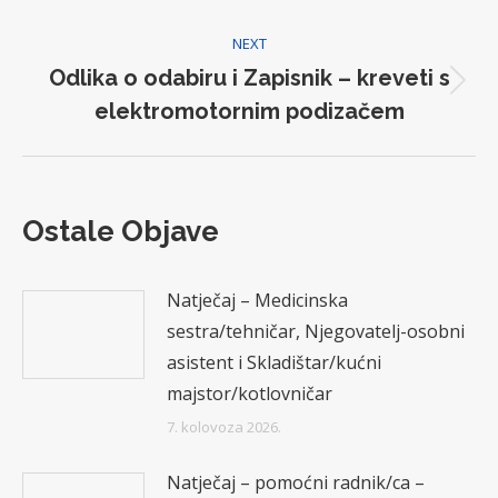
post:
NEXT
Odlika o odabiru i Zapisnik – kreveti s
Next
elektromotornim podizačem
post:
Ostale Objave
Natječaj – Medicinska
sestra/tehničar, Njegovatelj-osobni
asistent i Skladištar/kućni
majstor/kotlovničar
7. kolovoza 2026.
Natječaj – pomoćni radnik/ca –