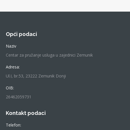
Opći podaci
Naziv
Centar za pružanje usluga u zajednici Zemunik
Adresa:
Ul.I, br.53, 23222 Zemunik Donji
OIB:
26462059731
Kontakt podaci
Telefon: