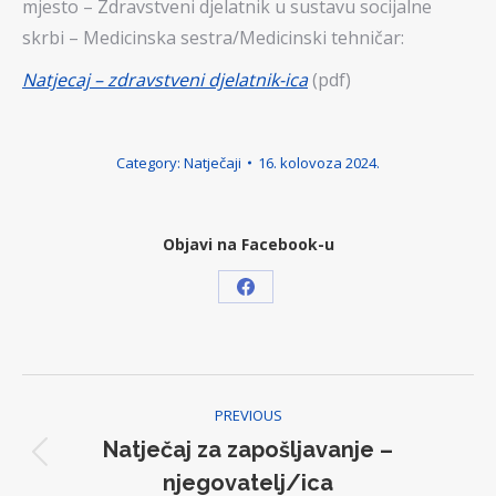
mjesto – Zdravstveni djelatnik u sustavu socijalne
skrbi – Medicinska sestra/Medicinski tehničar:
Natjecaj – zdravstveni djelatnik-ica
(pdf)
Category:
Natječaji
16. kolovoza 2024.
Objavi na Facebook-u
Share
on
Facebook
Post
PREVIOUS
navigation
Natječaj za zapošljavanje –
Previous
njegovatelj/ica