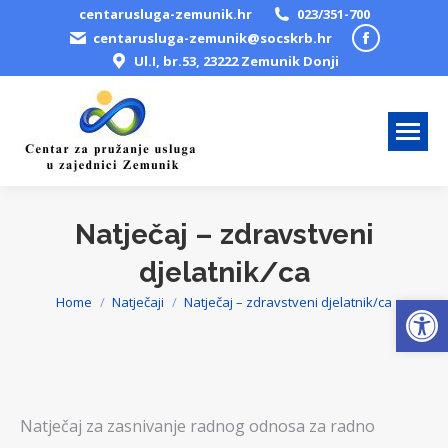
centarusluga-zemunik.hr
023/351-700
Facebook
centarusluga-zemunik@socskrb.hr
Ul.I, br.53, 23222 Zemunik Donji
page
opens
in
new
window
Natječaj – zdravstveni
djelatnik/ca
Open
Home
Natječaji
Natječaj – zdravstveni djelatnik/ca
You are here:
Natječaj za zasnivanje radnog odnosa za radno