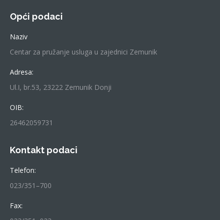
Opći podaci
Naziv
Centar za pružanje usluga u zajednici Zemunik
Adresa:
Ul.I, br.53, 23222 Zemunik Donji
OIB:
26462059731
Kontakt podaci
Telefon:
023/351–700
Fax: