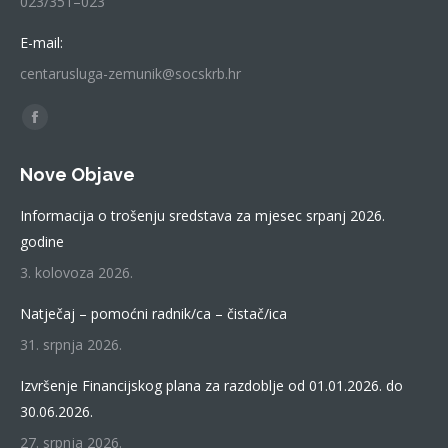
023/351–023
E-mail:
centarusluga-zemunik@socskrb.hr
Find us on:
Facebook
page
Nove Objave
opens
in
Informacija o trošenju sredstava za mjesec srpanj 2026.
new
godine
window
3. kolovoza 2026.
Natječaj – pomoćni radnik/ca – čistač/ica
31. srpnja 2026.
Izvršenje Financijskog plana za razdoblje od 01.01.2026. do
30.06.2026.
27. srpnja 2026.