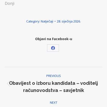
Donji
Category:
Natječaji
28. siječnja 2026.
Objavi na Facebook-u
Share
on
Facebook
Post
PREVIOUS
navigation
Obavijest o izboru kandidata – voditelj
Previous
računovodstva – savjetnik
post:
NEXT