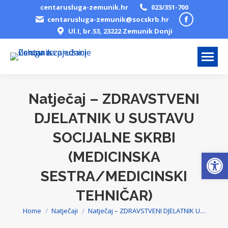
centarusluga-zemunik.hr
023/351-700
Facebook
centarusluga-zemunik@socskrb.hr
Ul.I, br.53, 23222 Zemunik Donji
page
opens
in
new
window
Natječaj – ZDRAVSTVENI
DJELATNIK U SUSTAVU
SOCIJALNE SKRBI
Open
(MEDICINSKA
SESTRA/MEDICINSKI
TEHNIČAR)
Home
Natječaji
Natječaj – ZDRAVSTVENI DJELATNIK U…
You are here: