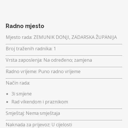
Radno mjesto
Mjesto rada:
ZEMUNIK DONJI, ZADARSKA ŽUPANIJA
Broj traženih radnika:
1
Vrsta zaposlenja:
Na određeno; zamjena
Radno vrijeme:
Puno radno vrijeme
Način rada:
3i smjene
Rad vikendom i praznikom
Smještaj:
Nema smještaja
Naknada za prijevoz:
U cijelosti