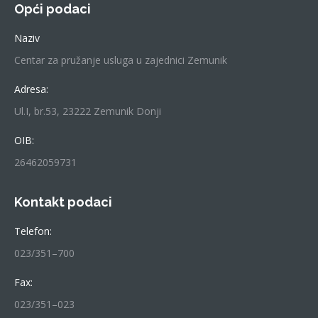
Opći podaci
Naziv
Centar za pružanje usluga u zajednici Zemunik
Adresa:
Ul.I, br.53, 23222 Zemunik Donji
OIB:
26462059731
Kontakt podaci
Telefon:
023/351–700
Fax:
023/351–023