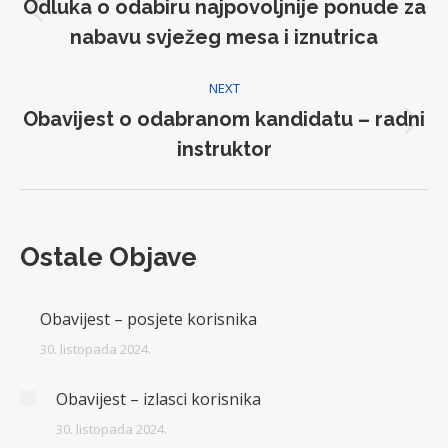
Odluka o odabiru najpovoljnije ponude za
Previous
nabavu svježeg mesa i iznutrica
post:
NEXT
Obavijest o odabranom kandidatu – radni
Next
instruktor
post:
Ostale Objave
Obavijest – posjete korisnika
30. listopada 2024.
Obavijest – izlasci korisnika
30. listopada 2024.