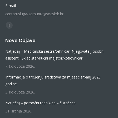
E-mail:
centarusluga-zemunik@socskrb.hr
Find us on:
Facebook
page
Nove Objave
opens
in
Natječaj – Medicinska sestra/tehničar, Njegovatelj-osobni
new
asistent i Skladištar/kućni majstor/kotlovničar
window
7. kolovoza 2026.
Informacija o trošenju sredstava za mjesec srpanj 2026.
godine
3. kolovoza 2026.
Natječaj – pomoćni radnik/ca – čistač/ica
31. srpnja 2026.