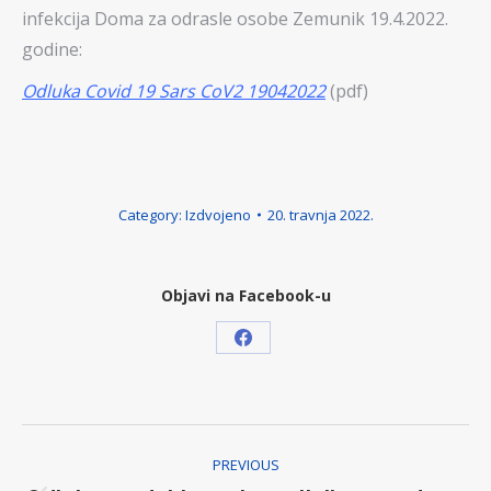
infekcija Doma za odrasle osobe Zemunik 19.4.2022.
godine:
Odluka Covid 19 Sars CoV2 19042022
(pdf)
Category:
Izdvojeno
20. travnja 2022.
Objavi na Facebook-u
Share
on
Facebook
Post
PREVIOUS
navigation