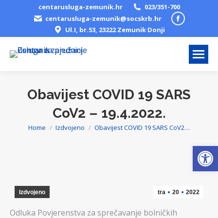
centarusluga-zemunik.hr
023/351-700
Facebook
centarusluga-zemunik@socskrb.hr
Ul.I, br.53, 23222 Zemunik Donji
page
opens
in
new
window
Obavijest COVID 19 SARS
CoV2 – 19.4.2022.
Home
Izdvojeno
Obavijest COVID 19 SARS CoV2…
You are here:
Open
Izdvojeno
tra
20
2022
Odluka Povjerenstva za sprečavanje bolničkih