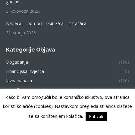
godine
3. kolovoza 2026.
Natječaj – pomoćni radnik/ca – čistač/ica
31. srpnja 2026.
Kategorije Objava
Događanja
(150)
Financijska izvješća
(19)
Javna nabava
(126)
Natječaji
(299)
Kako bi vam omogućili bolje korisničko iskustvo, ova stranica
koristi kolačiće (cookies). Nastavkom pregleda stranica slažete
se sa korištenjem kolačića.
Prihvati
Centar za pružanje usluga u zajednici Zemunik. Sva prava
pridržana.
Previously used menu 1