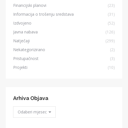
Financijski planovi
(23)
Informacija o trošenju sredstava
(31)
Izdvojeno
(52)
Javna nabava
(126)
Natječaji
(299)
Nekategorizirano
(2)
Pristupačnost
(3)
Projekti
(10)
Arhiva Objava
Arhiva
Objava