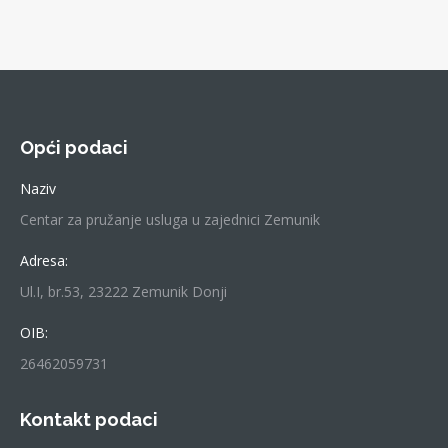
Opći podaci
Naziv
Centar za pružanje usluga u zajednici Zemunik
Adresa:
Ul.I, br.53, 23222 Zemunik Donji
OIB:
26462059731
Kontakt podaci