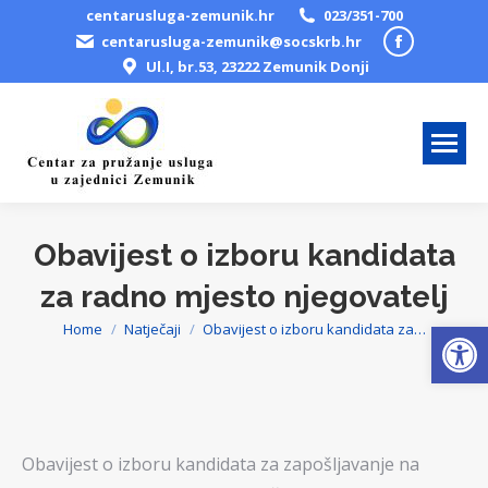
centarusluga-zemunik.hr
023/351-700
Facebook
centarusluga-zemunik@socskrb.hr
Ul.I, br.53, 23222 Zemunik Donji
page
opens
in
new
window
Obavijest o izboru kandidata
za radno mjesto njegovatelj
Open
Home
Natječaji
Obavijest o izboru kandidata za…
You are here:
Obavijest o izboru kandidata za zapošljavanje na