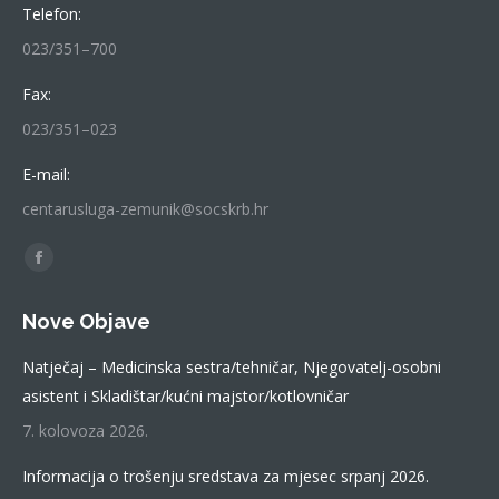
Telefon:
023/351–700
Fax:
023/351–023
E-mail:
centarusluga-zemunik@socskrb.hr
Find us on:
Facebook
page
Nove Objave
opens
in
Natječaj – Medicinska sestra/tehničar, Njegovatelj-osobni
new
asistent i Skladištar/kućni majstor/kotlovničar
window
7. kolovoza 2026.
Informacija o trošenju sredstava za mjesec srpanj 2026.