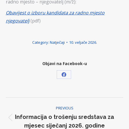
radno mjesto – njegovatelj (m/ž):
Obavijest o izboru kandidata za radno mjesto
njegovatelj
(pdf)
Category:
Natječaji
10. veljače 2026.
Objavi na Facebook-u
Share
on
Facebook
Post
PREVIOUS
navigation
Informacija o trošenju sredstava za
Previous
mjesec siječanj 2026. godine