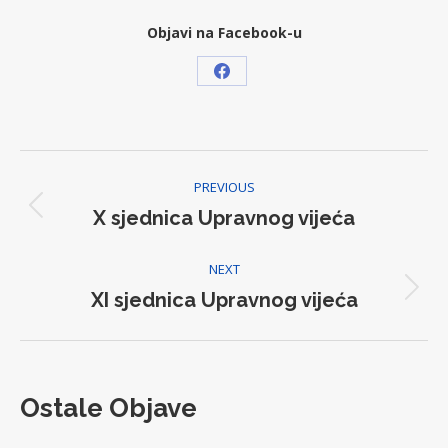
Objavi na Facebook-u
Share
on
Facebook
Post
PREVIOUS
navigation
X sjednica Upravnog vijeća
Previous
post:
NEXT
XI sjednica Upravnog vijeća
Next
post:
Ostale Objave