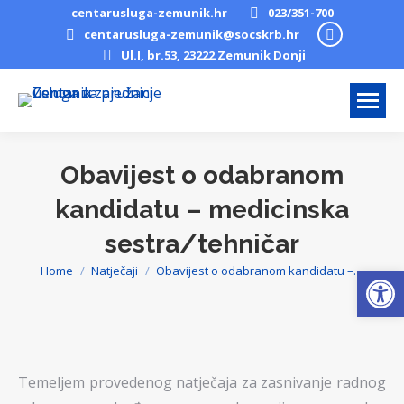
centarusluga-zemunik.hr
023/351-700
Facebook
centarusluga-zemunik@socskrb.hr
Ul.I, br.53, 23222 Zemunik Donji
page
opens
in
new
window
Obavijest o odabranom
kandidatu – medicinska
sestra/tehničar
Open
Home
Natječaji
Obavijest o odabranom kandidatu –…
You are here:
Temeljem provedenog natječaja za zasnivanje radnog