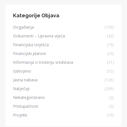
Kategorije Objava
Događanja
(150)
Dokumenti – Upravna vijeća
(42)
Financijska izvješća
(19)
Financijski planovi
(23)
Informacija o trošenju sredstava
(31)
Izdvojeno
(52)
Javna nabava
(126)
Natječaji
(299)
Nekategorizirano
(2)
Pristupačnost
(3)
Projekti
(10)