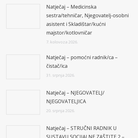
Natječaj – Medicinska
sestra/tehničar, Njegovatelj-osobni
asistent i Skladištar/kućni
majstor/kotlovničar
7. kolovoza 2026.
Natječaj – pomoćni radnik/ca –
čistač/ica
31. srpnja 2026.
Natječaj – NJEGOVATELJ/
NJEGOVATELJICA
20. srpnja 2026.
Natječaj – STRUČNI RADNIK U
SUSTAVU SOCIJALNE ZAŠTITE 2 –