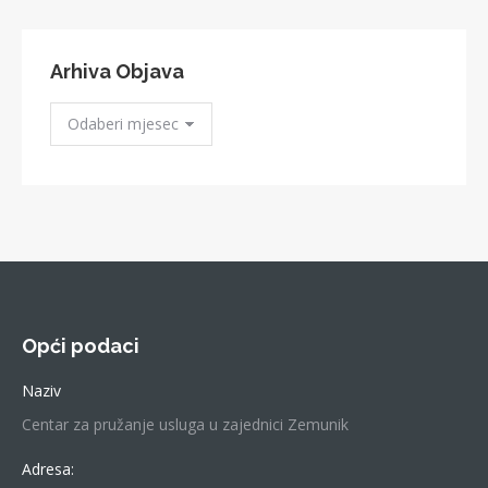
Arhiva Objava
Arhiva
Objava
Opći podaci
Naziv
Centar za pružanje usluga u zajednici Zemunik
Adresa: