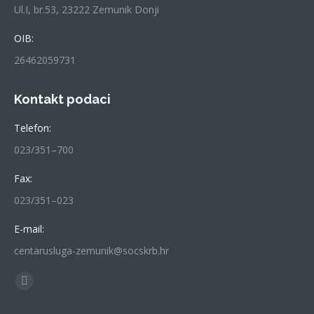
Ul.I, br.53, 23222 Zemunik Donji
OIB:
26462059731
Kontakt podaci
Telefon:
023/351–700
Fax:
023/351–023
E-mail:
centarusluga-zemunik@socskrb.hr
Find us on:
Facebook
page