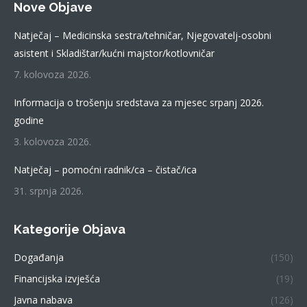
Nove Objave
opens
in
Natječaj – Medicinska sestra/tehničar, Njegovatelj-osobni
new
asistent i Skladištar/kućni majstor/kotlovničar
window
7. kolovoza 2026.
Informacija o trošenju sredstava za mjesec srpanj 2026.
godine
3. kolovoza 2026.
Natječaj – pomoćni radnik/ca – čistač/ica
31. srpnja 2026.
Kategorije Objava
Događanja
(150)
Financijska izvješća
(19)
Javna nabava
(126)