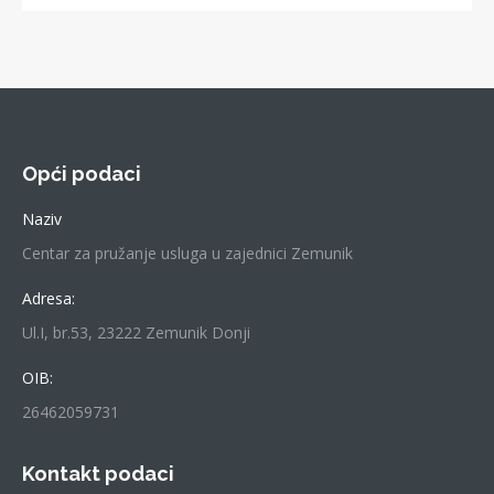
Opći podaci
Naziv
Centar za pružanje usluga u zajednici Zemunik
Adresa:
Ul.I, br.53, 23222 Zemunik Donji
OIB:
26462059731
Kontakt podaci