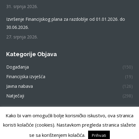
31. srpnja 2026.
Izvršenje Financijskog plana za razdoblje od 01.01.2026. do
30.06.2026.
27. srpnja 2026.
Kategorije Objava
Događanja
(150)
Financijska izvješća
(19)
Javna nabava
(126)
Natječaji
(298)
Kako bi vam omogućili bolje korisničko iskustvo, ova stranica
Centar za pružanje usluga u zajednici Zemunik. Sva prava
koristi kolačiće (cookies). Nastavkom pregleda stranica slažete
pridržana.
se sa korištenjem kolačića.
Prihvati
Previously used menu 1