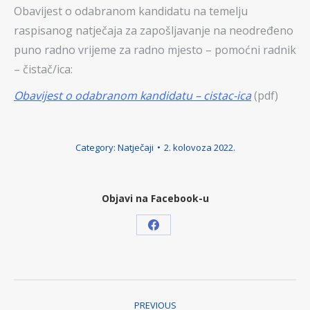
Obavijest o odabranom kandidatu na temelju
raspisanog natječaja za zapošljavanje na neodređeno
puno radno vrijeme za radno mjesto – pomoćni radnik
– čistač/ica:
Obavijest o odabranom kandidatu – cistac-ica
(pdf)
Category:
Natječaji
2. kolovoza 2022.
Objavi na Facebook-u
Share
on
Facebook
Post
PREVIOUS