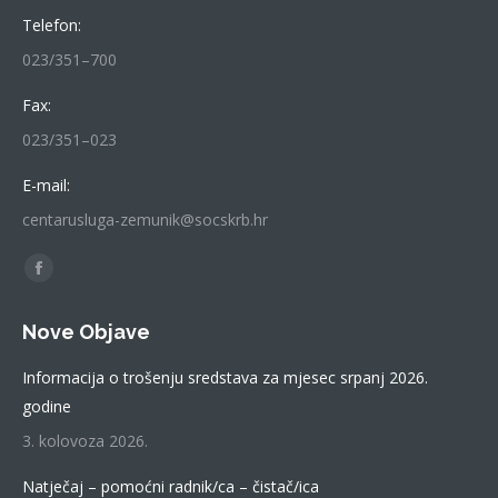
Telefon:
023/351–700
Fax:
023/351–023
E-mail:
centarusluga-zemunik@socskrb.hr
Find us on:
Facebook
page
Nove Objave
opens
in
Informacija o trošenju sredstava za mjesec srpanj 2026.
new
godine
window
3. kolovoza 2026.
Natječaj – pomoćni radnik/ca – čistač/ica