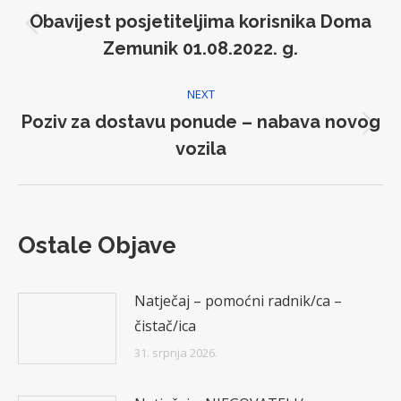
navigation
Obavijest posjetiteljima korisnika Doma
Previous
Zemunik 01.08.2022. g.
post:
NEXT
Poziv za dostavu ponude – nabava novog
Next
vozila
post:
Ostale Objave
Natječaj – pomoćni radnik/ca –
čistač/ica
31. srpnja 2026.