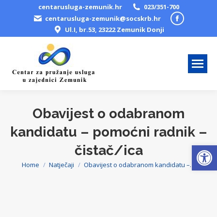
centarusluga-zemunik.hr
023/351-700
Facebook
centarusluga-zemunik@socskrb.hr
Ul.I, br.53, 23222 Zemunik Donji
page
opens
in
new
window
Obavijest o odabranom
kandidatu – pomoćni radnik –
Open
čistač/ica
Home
Natječaji
Obavijest o odabranom kandidatu –…
You are here: