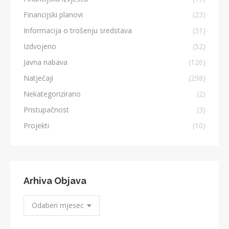
Financijski planovi
(23)
Informacija o trošenju sredstava
(31)
Izdvojeno
(52)
Javna nabava
(126)
Natječaji
(298)
Nekategorizirano
(2)
Pristupačnost
(3)
Projekti
(10)
Arhiva Objava
Arhiva
Objava