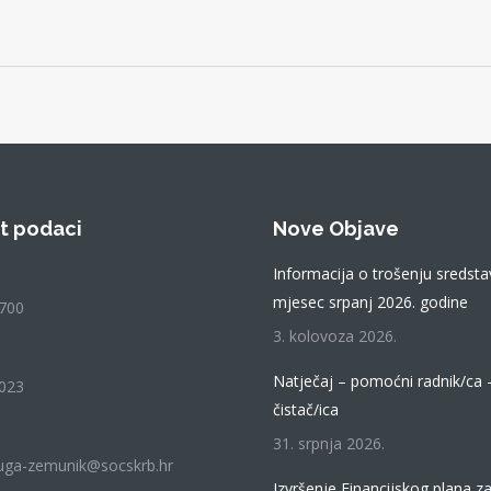
t podaci
Nove Objave
Informacija o trošenju sredsta
mjesec srpanj 2026. godine
700
3. kolovoza 2026.
Natječaj – pomoćni radnik/ca 
023
čistač/ica
31. srpnja 2026.
luga-zemunik@socskrb.hr
Izvršenje Financijskog plana z