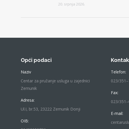
20. srpnja 2026.
Opći podaci
Kontak
Naziv
Telefon:
Centar za pružanje usluga u zajednici
023/351–
Zemunik
Fax:
Adresa:
023/351–
Ul.I, br.53, 23222 Zemunik Donji
E-mail:
OIB:
centarus