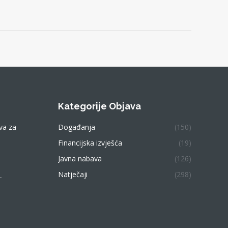
Kategorije Objava
va za
Događanja
(150)
Financijska izvješća
(19)
Javna nabava
(126)
Natječaji
(298)
–
a