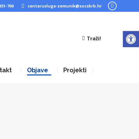
351-700
centarusluga-zemunik@socskrb.hr
Facebook
page
opens
Open
in
Traži!
new
window
takt
Objave
Projekti