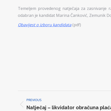
Temeljem provedenog natječaja za zasnivanje r
odabran je kandidat Marina Čanković, Zemunik Do
Obavijest o izboru kandidata
(pdf)
Post
PREVIOUS
navigation
Previous
Natječaj – likvidator obračuna plać