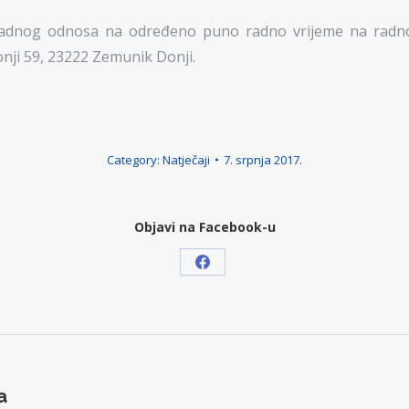
adnog odnosa na određeno puno radno vrijeme na radno m
nji 59, 23222 Zemunik Donji.
Category:
Natječaji
7. srpnja 2017.
Objavi na Facebook-u
Share
on
Facebook
a
Next