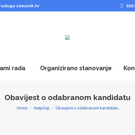
rusluga-zemunik.hr
023/
ami rada
Organizirano stanovanje
Kon
Obavijest o odabranom kandidatu
Home
Natječaji
Obavijest o odabranom kandidatu
You are here: