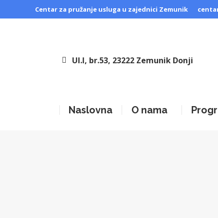
Centar za pružanje usluga u zajednici Zemunik
centa
Ul.I, br.53, 23222 Zemunik Donji
Naslovna
O nama
Progr