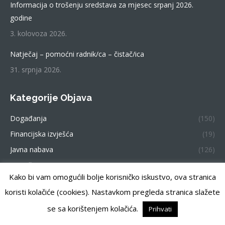
Informacija o trošenju sredstava za mjesec srpanj 2026.
godine
3. kolovoza 2026.
Natječaj – pomoćni radnik/ca – čistač/ica
31. srpnja 2026.
Kategorije Objava
Događanja
(150)
Financijska izvješća
(19)
Javna nabava
(126)
Natječaji
(299)
Kako bi vam omogućili bolje korisničko iskustvo, ova stranica
koristi kolačiće (cookies). Nastavkom pregleda stranica slažete
se sa korištenjem kolačića.
Prihvati
Centar za pružanje usluga u zajednici Zemunik. Sva prava
pridržana.