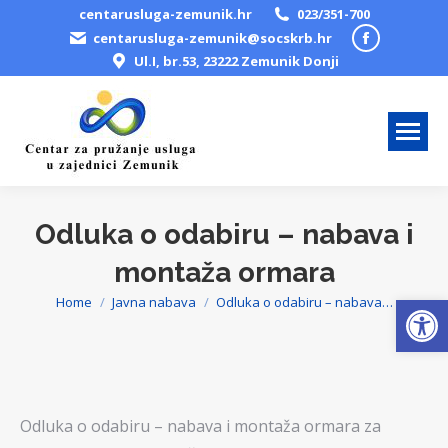
centarusluga-zemunik.hr
023/351-700
Facebook
centarusluga-zemunik@socskrb.hr
Ul.I, br.53, 23222 Zemunik Donji
page
opens
in
new
window
Odluka o odabiru – nabava i
montaža ormara
Open
Home
Javna nabava
Odluka o odabiru – nabava…
You are here:
Odluka o odabiru – nabava i montaža ormara za