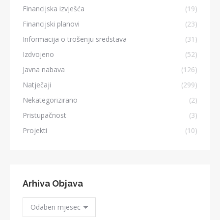
Financijska izvješća
(19)
Financijski planovi
(23)
Informacija o trošenju sredstava
(31)
Izdvojeno
(52)
Javna nabava
(126)
Natječaji
(299)
Nekategorizirano
(2)
Pristupačnost
(3)
Projekti
(10)
Arhiva Objava
Arhiva
Objava