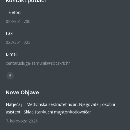
Kontakt podaci
Telefon:
023/351–700
Fax:
023/351–023
E-mail:
centarusluga-zemunik@socskrb.hr
Find us on:
Facebook
page
Nove Objave
opens
in
Natječaj – Medicinska sestra/tehničar, Njegovatelj-osobni
new
asistent i Skladištar/kućni majstor/kotlovničar
window
7. kolovoza 2026.