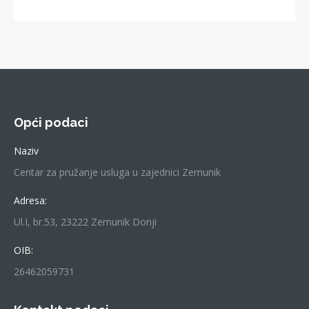
Opći podaci
Naziv
Centar za pružanje usluga u zajednici Zemunik
Adresa:
Ul.I, br.53, 23222 Zemunik Donji
OIB:
26462059731