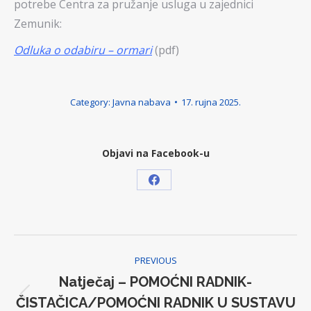
potrebe Centra za pružanje usluga u zajednici
Zemunik:
Odluka o odabiru – ormari
(pdf)
Category:
Javna nabava
17. rujna 2025.
Objavi na Facebook-u
Share
on
Facebook
Post
PREVIOUS
navigation
Natječaj – POMOĆNI RADNIK-
ČISTAČICA/POMOĆNI RADNIK U SUSTAVU
Previous