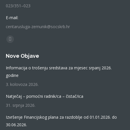
023/351–023
E-mail:
centarusluga-zemunik@socskrb.hr
Find us on:
Facebook
page
Nove Objave
opens
in
Informacija o trošenju sredstava za mjesec srpanj 2026.
new
godine
window
3. kolovoza 2026.
Natječaj – pomoćni radnik/ca – čistač/ica
31. srpnja 2026.
Izvršenje Financijskog plana za razdoblje od 01.01.2026. do
30.06.2026.