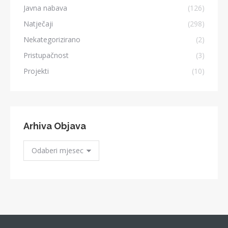
Javna nabava
(126)
Natječaji
(298)
Nekategorizirano
(2)
Pristupačnost
(3)
Projekti
(10)
Arhiva Objava
Arhiva
Objava