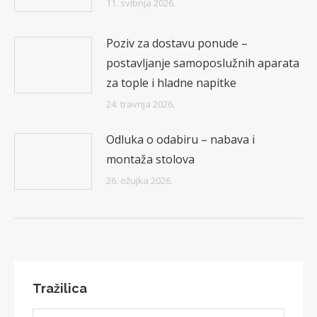
11. svibnja 2026.
Poziv za dostavu ponude –
postavljanje samoposlužnih aparata
za tople i hladne napitke
24. travnja 2026.
Odluka o odabiru – nabava i
montaža stolova
26. ožujka 2026.
Tražilica
Search: