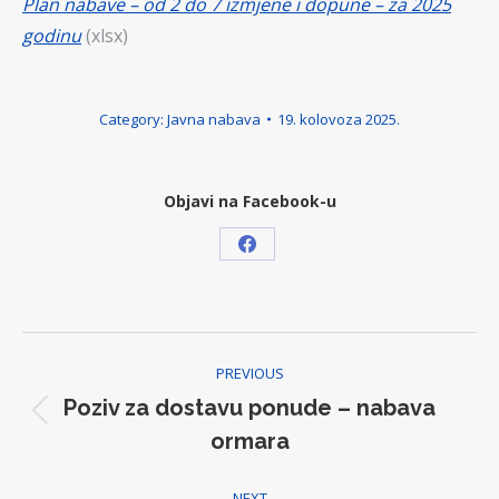
Plan nabave – od 2 do 7 izmjene i dopune – za 2025
godinu
(xlsx)
Category:
Javna nabava
19. kolovoza 2025.
Objavi na Facebook-u
Share
on
Facebook
Post
PREVIOUS
navigation
Poziv za dostavu ponude – nabava
Previous
ormara
post:
NEXT