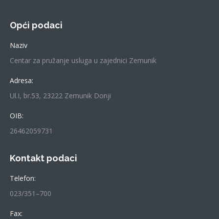
Opći podaci
Naziv
Centar za pružanje usluga u zajednici Zemunik
Adresa:
Ul.I, br.53, 23222 Zemunik Donji
OIB:
26462059731
Kontakt podaci
Telefon:
023/351–700
Fax: