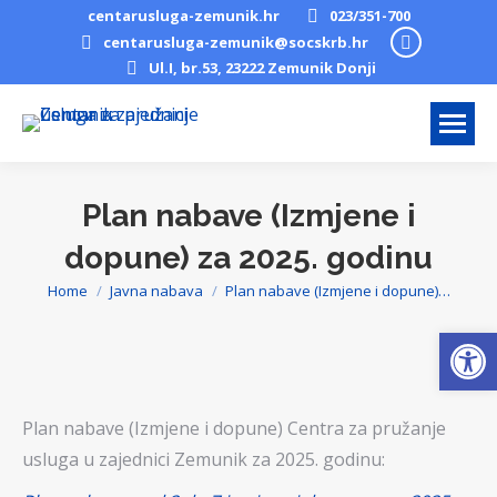
centarusluga-zemunik.hr
023/351-700
Facebook
centarusluga-zemunik@socskrb.hr
Ul.I, br.53, 23222 Zemunik Donji
page
opens
in
new
window
Plan nabave (Izmjene i
dopune) za 2025. godinu
Home
Javna nabava
Plan nabave (Izmjene i dopune)…
You are here:
Open
Plan nabave (Izmjene i dopune) Centra za pružanje
usluga u zajednici Zemunik za 2025. godinu: