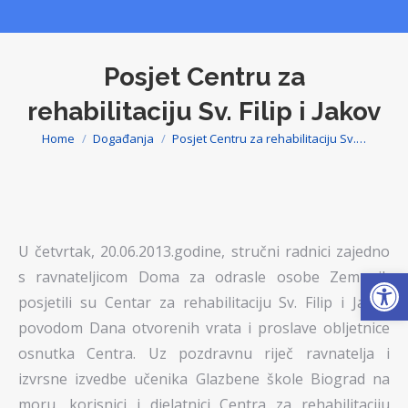
Posjet Centru za
rehabilitaciju Sv. Filip i Jakov
Home
Događanja
Posjet Centru za rehabilitaciju Sv.…
You are here:
U četvrtak, 20.06.2013.godine, stručni radnici zajedno
Op
s ravnateljicom Doma za odrasle osobe Zemunik
posjetili su Centar za rehabilitaciju Sv. Filip i Jakov
povodom Dana otvorenih vrata i proslave obljetnice
osnutka Centra. Uz pozdravnu riječ ravnatelja i
izvrsne izvedbe učenika Glazbene škole Biograd na
moru, korisnici i djelatnici Centra za rehabilitaciju