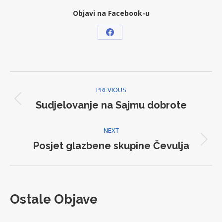
Objavi na Facebook-u
Share
on
Facebook
Post
PREVIOUS
navigation
Sudjelovanje na Sajmu dobrote
Previous
post:
NEXT
Posjet glazbene skupine Čevulja
Next
post:
Ostale Objave