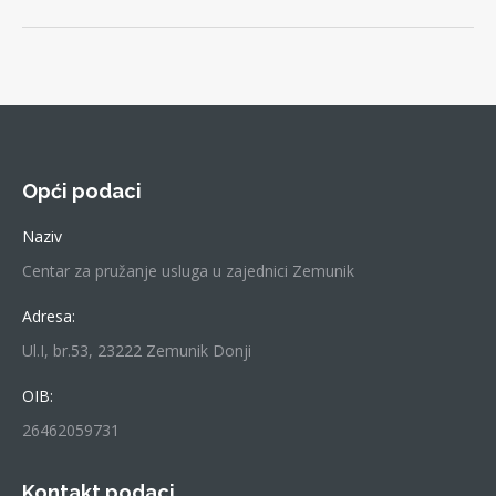
Opći podaci
Naziv
Centar za pružanje usluga u zajednici Zemunik
Adresa:
Ul.I, br.53, 23222 Zemunik Donji
OIB:
26462059731
Kontakt podaci