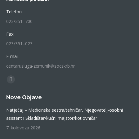
Telefon:
023/351–700
Fax:
023/351–023
E-mail:
centarusluga-zemunik@socskrb.hr
Find us on:
Facebook
page
Nove Objave
opens
in
Natječaj – Medicinska sestra/tehničar, Njegovatelj-osobni
new
asistent i Skladištar/kućni majstor/kotlovničar
window
7. kolovoza 2026.