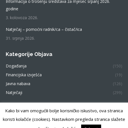
Informacija o trošenju sredstava za mjesec srpanj 2026.
godine
3. kolovoza 2026.
Natječaj – pomoćni radnik/ca – čistač/ica
31. srpnja 2026.
Kategorije Objava
Događanja
(150)
Financijska izvješća
(19)
Javna nabava
(126)
Natječaji
(299)
Kako bi vam omogućili bolje korisničko iskustvo, ova stranica
Centar za pružanje usluga u zajednici Zemunik. Sva prava
koristi kolačiće (cookies). Nastavkom pregleda stranica slažete
pridržana.