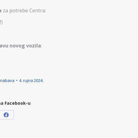
a
za potrebe Centra:
f)
bavu novog vozila
:
 nabava
4. rujna 2024.
na Facebook-u
Share
on
Facebook