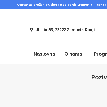
Centar za pružanje usluga u zajednici Zemunik
centa
Ul.I, br.53, 23222 Zemunik Donji
Naslovna
O nama
Progr
Poziv