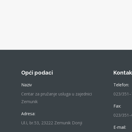
Opći podaci
Kontak
Naziv
Telefon:
Centar za pružanje usluga u zajednici
023/351–
Zemunik
Fax:
Adresa:
023/351–
Ul.I, br.53, 23222 Zemunik Donji
E-mail: