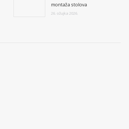
montaža stolova
26. ožujka 2026.