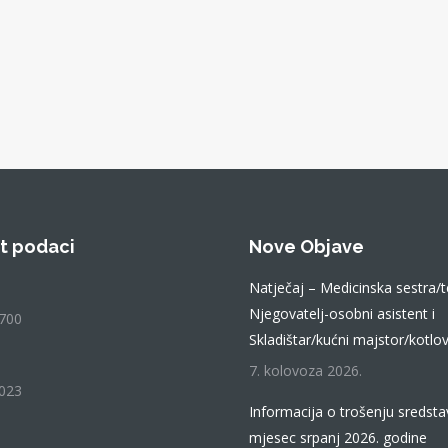
t podaci
Nove Objave
Natječaj – Medicinska sestra/t
Njegovatelj-osobni asistent i
700
Skladištar/kućni majstor/kotlov
7. kolovoza 2026.
023
Informacija o trošenju sredsta
mjesec srpanj 2026. godine