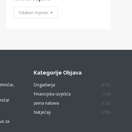
Arhiva
Objava
Kategorije Objava
ehničar,
Događanja
(150)
Financijska izvješća
(19)
ničar
Javna nabava
(126)
Natječaji
(299)
va za