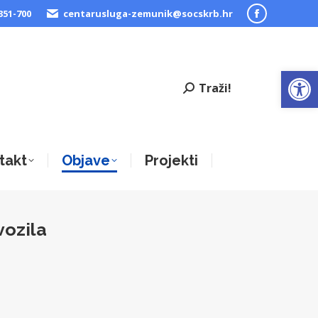
351-700
centarusluga-zemunik@socskrb.hr
Facebook
page
opens
Open
in
Traži!
new
window
takt
Objave
Projekti
vozila