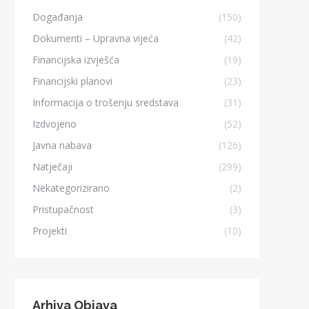
Događanja
(150)
Dokumenti – Upravna vijeća
(42)
Financijska izvješća
(19)
Financijski planovi
(23)
Informacija o trošenju sredstava
(31)
Izdvojeno
(52)
Javna nabava
(126)
Natječaji
(299)
Nekategorizirano
(2)
Pristupačnost
(3)
Projekti
(10)
Arhiva Objava