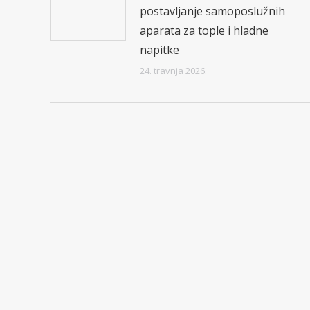
postavljanje samoposlužnih
aparata za tople i hladne
napitke
24. travnja 2026.