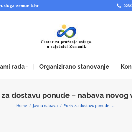
rusluga-zemunik.hr
023/
ami rada
Organizirano stanovanje
Kon
 za dostavu ponude – nabava novog 
Home
Javna nabava
Poziv za dostavu ponude –…
You are here: