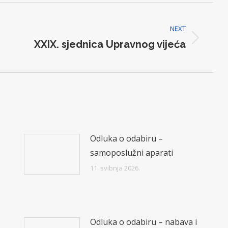
NEXT
Next
XXIX. sjednica Upravnog vijeća
post:
Odluka o odabiru –
samoposlužni aparati
11. svibnja 2026.
Odluka o odabiru – nabava i