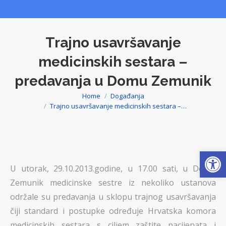
Trajno usavršavanje
medicinskih sestara –
predavanja u Domu Zemunik
Home
Događanja
You are here:
Trajno usavršavanje medicinskih sestara –…
Op
U utorak, 29.10.2013.godine, u 17.00 sati, u Domu
Zemunik medicinske sestre iz nekoliko ustanova
održale su predavanja u sklopu trajnog usavršavanja
čiji standard i postupke određuje Hrvatska komora
medicinskih sestara s ciljem zaštite pacijenata i