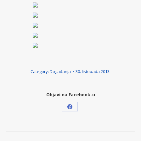
Category:
Događanja
30. listopada 2013.
Objavi na Facebook-u
Share
on
Facebook
Post