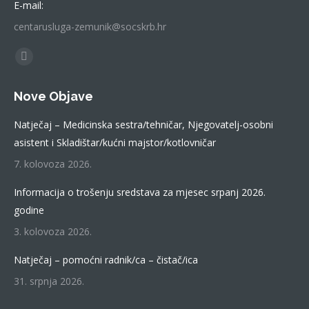
E-mail:
centarusluga-zemunik@socskrb.hr
Find us on:
Facebook
page
Nove Objave
opens
in
Natječaj – Medicinska sestra/tehničar, Njegovatelj-osobni
new
asistent i Skladištar/kućni majstor/kotlovničar
window
7. kolovoza 2026.
Informacija o trošenju sredstava za mjesec srpanj 2026.
godine
3. kolovoza 2026.
Natječaj – pomoćni radnik/ca – čistač/ica
31. srpnja 2026.