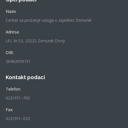
Naziv
Centar za pružanje usluga u zajednici Zemunik
Adresa:
Ul.I, br.53, 23222 Zemunik Donji
OIB:
26462059731
Kontakt podaci
Telefon:
023/351–700
Fax:
023/351–023