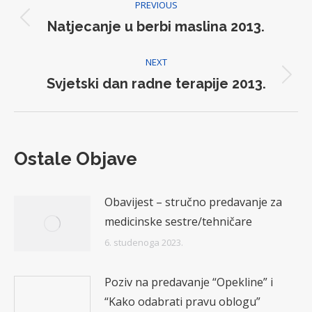
PREVIOUS
navigation
Natjecanje u berbi maslina 2013.
Previous
post:
NEXT
Svjetski dan radne terapije 2013.
Next
post:
Ostale Objave
Obavijest – stručno predavanje za
medicinske sestre/tehničare
6. studenoga 2023.
Poziv na predavanje “Opekline” i
“Kako odabrati pravu oblogu”