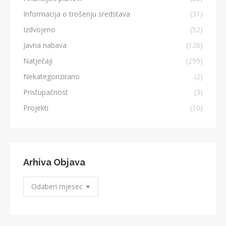
Informacija o trošenju sredstava
(31)
Izdvojeno
(52)
Javna nabava
(126)
Natječaji
(299)
Nekategorizirano
(2)
Pristupačnost
(3)
Projekti
(10)
Arhiva Objava
Arhiva
Objava