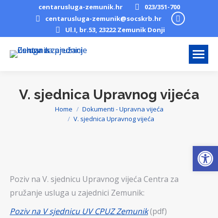
centarusluga-zemunik.hr
023/351-700
Facebook
centarusluga-zemunik@socskrb.hr
Ul.I, br.53, 23222 Zemunik Donji
page
opens
in
new
window
V. sjednica Upravnog vijeća
Home
Dokumenti - Upravna vijeća
You are here:
V. sjednica Upravnog vijeća
Open
Poziv na V. sjednicu Upravnog vijeća Centra za
pružanje usluga u zajednici Zemunik:
Poziv na V sjednicu UV CPUZ Zemunik
(pdf)