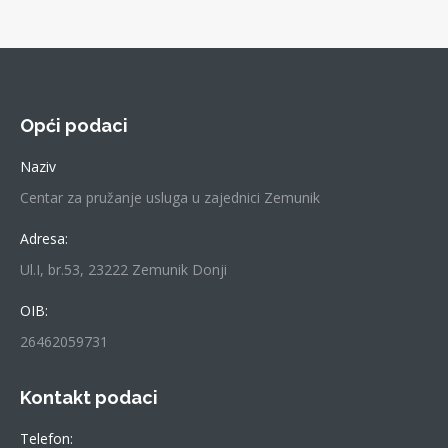
Opći podaci
Naziv
Centar za pružanje usluga u zajednici Zemunik
Adresa:
Ul.I, br.53, 23222 Zemunik Donji
OIB:
26462059731
Kontakt podaci
Telefon: