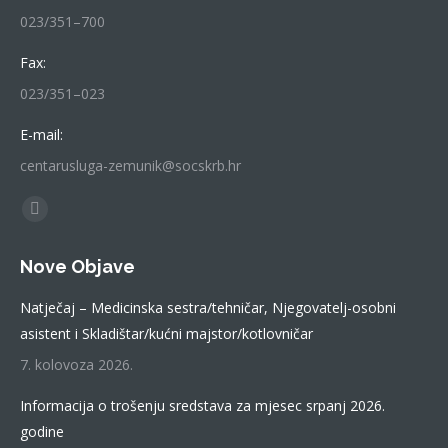
023/351–700
Fax:
023/351–023
E-mail:
centarusluga-zemunik@socskrb.hr
Find us on:
Facebook
page
Nove Objave
opens
in
Natječaj – Medicinska sestra/tehničar, Njegovatelj-osobni
new
asistent i Skladištar/kućni majstor/kotlovničar
window
7. kolovoza 2026.
Informacija o trošenju sredstava za mjesec srpanj 2026.
godine