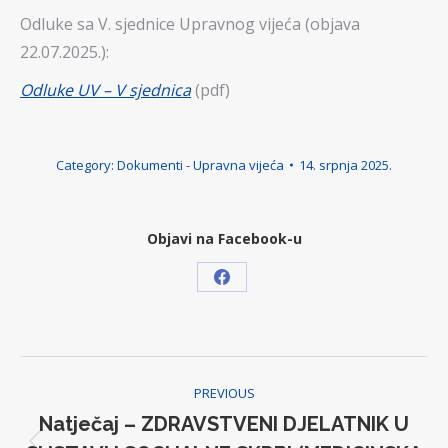
Odluke sa V. sjednice Upravnog vijeća (objava
22.07.2025.):
Odluke UV – V sjednica
(pdf)
Category:
Dokumenti - Upravna vijeća
14. srpnja 2025.
Objavi na Facebook-u
Share
on
Facebook
Post
PREVIOUS
navigation
Natječaj – ZDRAVSTVENI DJELATNIK U