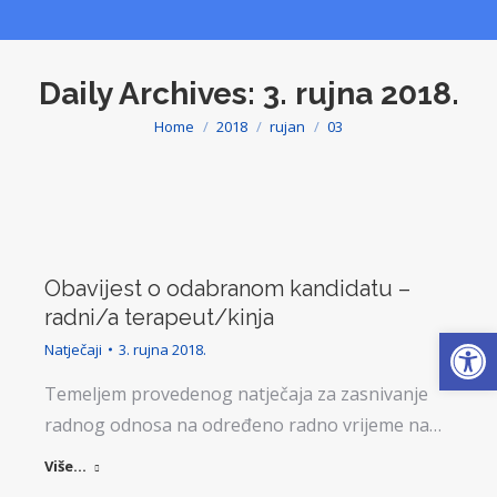
Daily Archives:
3. rujna 2018.
Home
2018
rujan
03
You are here:
Obavijest o odabranom kandidatu –
radni/a terapeut/kinja
Open
Natječaji
3. rujna 2018.
Temeljem provedenog natječaja za zasnivanje
radnog odnosa na određeno radno vrijeme na…
Više...