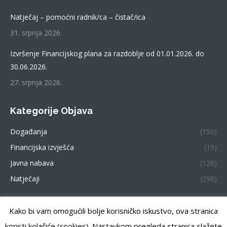
Natječaj – pomoćni radnik/ca – čistač/ica
31. srpnja 2026.
Izvršenje Financijskog plana za razdoblje od 01.01.2026. do
30.06.2026.
27. srpnja 2026.
Kategorije Objava
Događanja
(150)
Financijska izvješća
(19)
Javna nabava
(126)
Natječaji
(298)
Kako bi vam omogućili bolje korisničko iskustvo, ova stranica
Centar za pružanje usluga u zajednici Zemunik. Sva prava
koristi kolačiće (cookies). Nastavkom pregleda stranica slažete