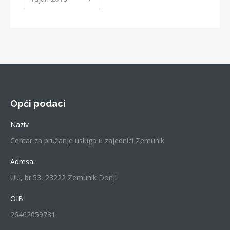
Objava
Opći podaci
Naziv
Centar za pružanje usluga u zajednici Zemunik
Adresa:
Ul.I, br.53, 23222 Zemunik Donji
OIB:
26462059731