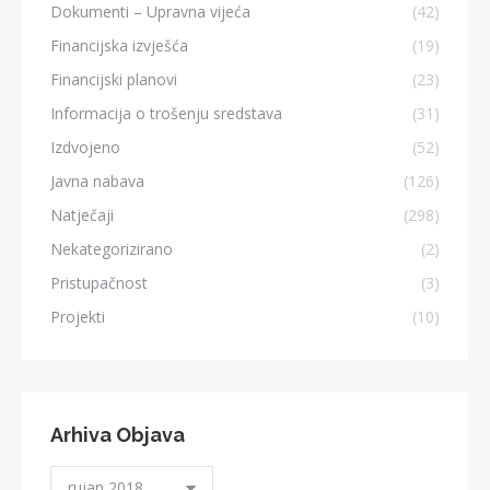
Dokumenti – Upravna vijeća
(42)
Financijska izvješća
(19)
Financijski planovi
(23)
Informacija o trošenju sredstava
(31)
Izdvojeno
(52)
Javna nabava
(126)
Natječaji
(298)
Nekategorizirano
(2)
Pristupačnost
(3)
Projekti
(10)
Arhiva Objava
Arhiva