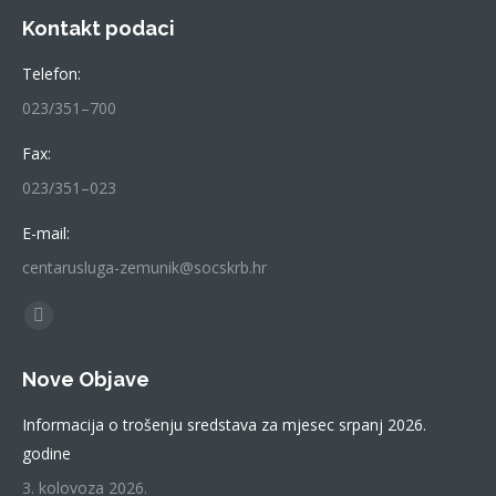
Kontakt podaci
Telefon:
023/351–700
Fax:
023/351–023
E-mail:
centarusluga-zemunik@socskrb.hr
Find us on:
Facebook
page
Nove Objave
opens
in
Informacija o trošenju sredstava za mjesec srpanj 2026.
new
godine
window
3. kolovoza 2026.