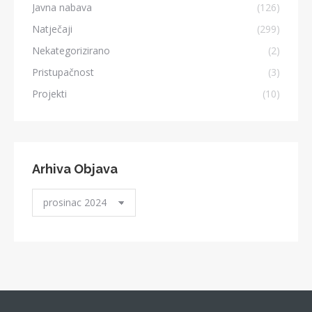
Javna nabava
(126)
Natječaji
(299)
Nekategorizirano
(2)
Pristupačnost
(3)
Projekti
(10)
Arhiva Objava
Arhiva
Objava