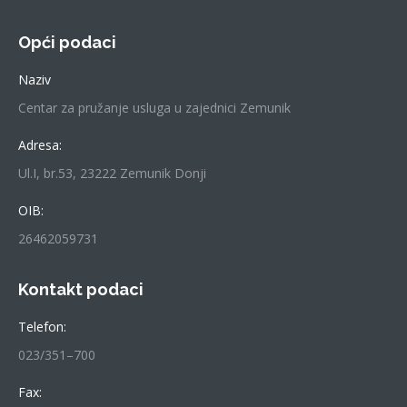
Opći podaci
Naziv
Centar za pružanje usluga u zajednici Zemunik
Adresa:
Ul.I, br.53, 23222 Zemunik Donji
OIB:
26462059731
Kontakt podaci
Telefon:
023/351–700
Fax: