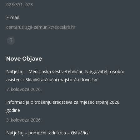
023/351–023
E-mail:
centarusluga-zemunik@socskrb.hr
Find us on:
Facebook
page
Nove Objave
opens
in
Natječaj – Medicinska sestra/tehničar, Njegovatelj-osobni
new
asistent i Skladištar/kućni majstor/kotlovničar
window
7. kolovoza 2026.
Informacija o trošenju sredstava za mjesec srpanj 2026.
godine
3. kolovoza 2026.
Natječaj – pomoćni radnik/ca – čistač/ica