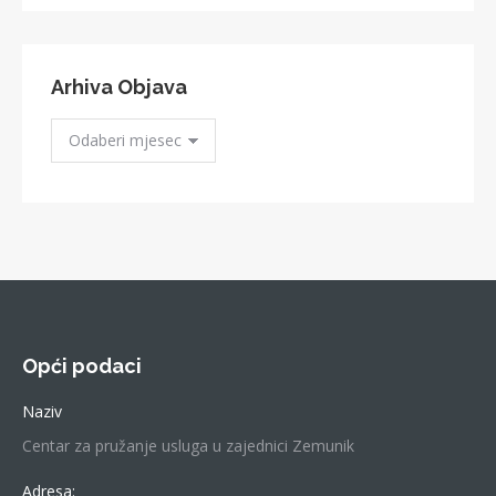
Arhiva Objava
Arhiva
Objava
Opći podaci
Naziv
Centar za pružanje usluga u zajednici Zemunik
Adresa: