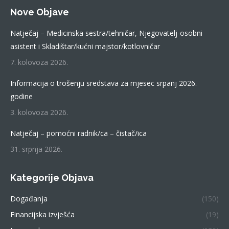
page
Nove Objave
opens
in
Natječaj – Medicinska sestra/tehničar, Njegovatelj-osobni
new
asistent i Skladištar/kućni majstor/kotlovničar
window
7. kolovoza 2026.
Informacija o trošenju sredstava za mjesec srpanj 2026.
godine
3. kolovoza 2026.
Natječaj – pomoćni radnik/ca – čistač/ica
31. srpnja 2026.
Kategorije Objava
Događanja
(150)
Financijska izvješća
(19)