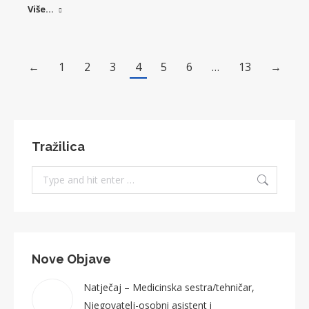
Više...
←
1
2
3
4
5
6
…
13
→
Tražilica
Search:
Nove Objave
Natječaj – Medicinska sestra/tehničar,
Njegovatelj-osobni asistent i