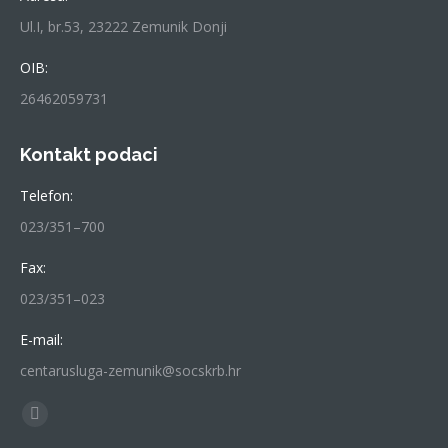
Ul.I, br.53, 23222 Zemunik Donji
OIB:
26462059731
Kontakt podaci
Telefon:
023/351–700
Fax:
023/351–023
E-mail:
centarusluga-zemunik@socskrb.hr
Find us on:
Facebook