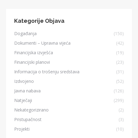
Kategorije Objava
Događanja
(150)
Dokumenti – Upravna vijeća
(42)
Financijska izvješća
(19)
Financijski planovi
(23)
Informacija o trošenju sredstava
(31)
Izdvojeno
(52)
Javna nabava
(126)
Natječaji
(299)
Nekategorizirano
(2)
Pristupačnost
(3)
Projekti
(10)