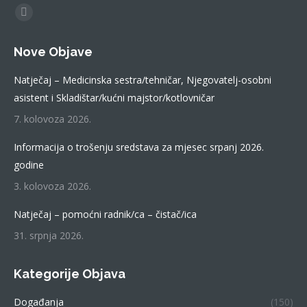
Find us on:
Facebook
page
Nove Objave
opens
in
Natječaj – Medicinska sestra/tehničar, Njegovatelj-osobni
new
asistent i Skladištar/kućni majstor/kotlovničar
window
7. kolovoza 2026.
Informacija o trošenju sredstava za mjesec srpanj 2026.
godine
3. kolovoza 2026.
Natječaj – pomoćni radnik/ca – čistač/ica
31. srpnja 2026.
Kategorije Objava
Događanja
(150)