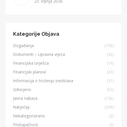
23. srpnja 2026.
Kategorije Objava
Događanja
(150)
Dokumenti – Upravna vijeća
(42)
Financijska izvješća
(19)
Financijski planovi
(23)
Informacija o trošenju sredstava
(31)
Izdvojeno
(52)
Javna nabava
(126)
Natječaji
(299)
Nekategorizirano
(2)
Pristupačnost
(3)