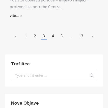
Poziv za dostavu ponude – mlijeko i mliječni
proizvodi za potrebe Centra…
Više...
←
1
2
3
4
5
…
13
→
Tražilica
Search:
Nove Objave