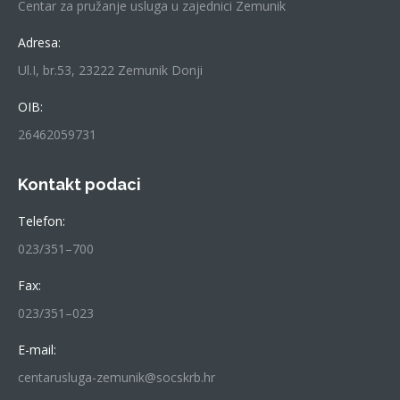
Centar za pružanje usluga u zajednici Zemunik
Adresa:
Ul.I, br.53, 23222 Zemunik Donji
OIB:
26462059731
Kontakt podaci
Telefon:
023/351–700
Fax:
023/351–023
E-mail:
centarusluga-zemunik@socskrb.hr