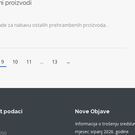
i proizvodi
nude za nabavu ostalih prehrambenih proizvoda…
9
10
11
…
13
→
t podaci
Nove Objave
Informacija o trošenju sredsta
mjesec srpanj 2026. godine
700