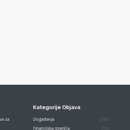
Kategorije Objava
va za
Događanja
(150)
Financijska izvješća
(19)