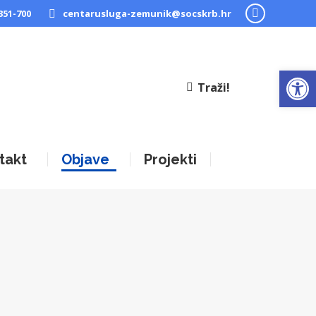
351-700
centarusluga-zemunik@socskrb.hr
Facebook
page
opens
Open
in
Traži!
new
window
takt
Objave
Projekti