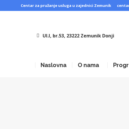
Centar za pružanje usluga u zajednici Zemunik
centa
Ul.I, br.53, 23222 Zemunik Donji
Naslovna
O nama
Progr