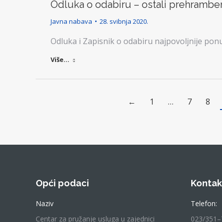
Odluka o odabiru – ostali prehramben
Javna nabava
28. svibnja 2020.
Odluka i Zapisnik o odabiru najpovoljnije po
Više...
←
1
…
7
8
Opći podaci
Kontak
Naziv
Telefon:
Centar za pružanje usluga u zajednici
023/351–