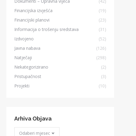
Dokumenti – Upravna vijeća
(42)
Financijska izvješća
(19)
Financijski planovi
(23)
Informacija o trošenju sredstava
(31)
Izdvojeno
(52)
Javna nabava
(126)
Natječaji
(298)
Nekategorizirano
(2)
Pristupačnost
(3)
Projekti
(10)
Arhiva Objava
Arhiva