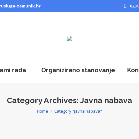
rusluga-zemunik.hr
023/
ami rada
Organizirano stanovanje
Kon
Category Archives:
Javna nabava
Home
Category "Javna nabava"
You are here: