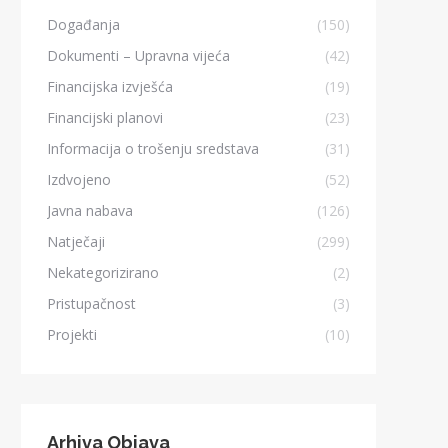
Događanja
(150)
Dokumenti – Upravna vijeća
(42)
Financijska izvješća
(19)
Financijski planovi
(23)
Informacija o trošenju sredstava
(31)
Izdvojeno
(52)
Javna nabava
(126)
Natječaji
(299)
Nekategorizirano
(2)
Pristupačnost
(3)
Projekti
(10)
Arhiva Objava