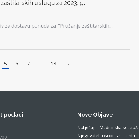
aštitarskih usluga za 2023. g.
v za dostavu ponuda za: “Pružanje zaštitarskih…
5
6
7
…
13
→
t podaci
Nove Objave
Natječaj – Medicinska sestra/t
Njegovatelj-osobni asistent i
700