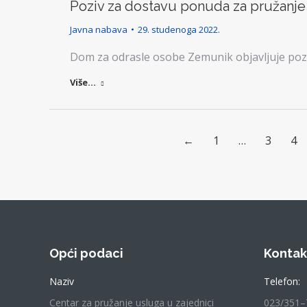
Poziv za dostavu ponuda za pružanje z
Javna nabava
29. studenoga 2022.
Dom za odrasle osobe Zemunik objavljuje pozi
Više...
←
1
…
3
4
Opći podaci
Kontak
Naziv
Telefon:
Centar za pružanje usluga u zajednici
023/351–