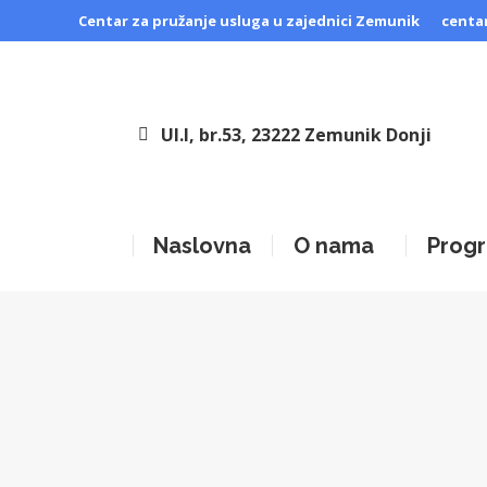
Centar za pružanje usluga u zajednici Zemunik
centa
Ul.I, br.53, 23222 Zemunik Donji
Naslovna
O nama
Progr