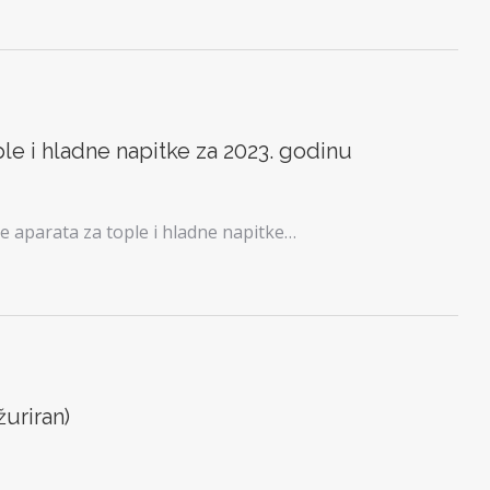
ple i hladne napitke za 2023. godinu
je aparata za tople i hladne napitke…
žuriran)