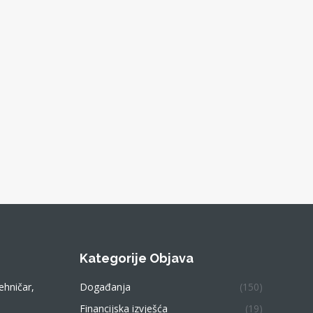
Kategorije Objava
ehničar,
Događanja
(150)
Financijska izvješća
(19)