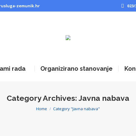
rusluga-zemunik.hr
023/
ami rada
Organizirano stanovanje
Kon
Category Archives:
Javna nabava
Home
Category "Javna nabava"
You are here: