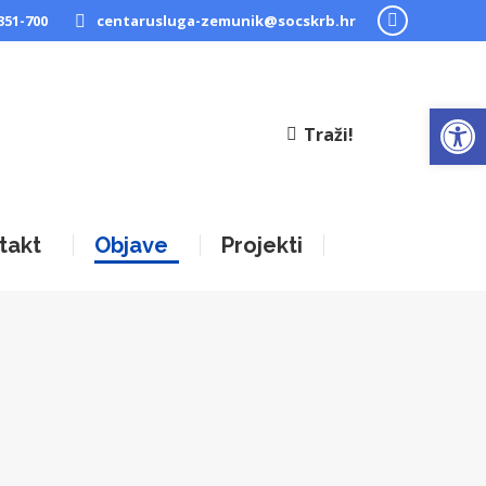
351-700
centarusluga-zemunik@socskrb.hr
Facebook
page
opens
Open
in
Traži!
new
window
takt
Objave
Projekti